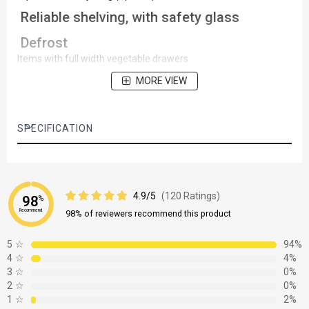
Reliable shelving, with safety glass
Defrost
Items with full width vegetable drawers
MORE VIEW
SPECIFICATION
4.9/5
(120 Ratings)
98
%
Recommend
98% of reviewers recommend this product
5
☆
94%
4
☆
4%
3
☆
0%
2
☆
0%
1
☆
2%