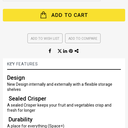
ADD TO CART
ADD TO WISH LIST
ADD TO COMPARE
KEY FEATURES
Design
New Design internally and externally with a flexible storage
shelves
Sealed Crisper
A sealed Crisper keeps your fruit and vegetables crisp and
fresh for longer
Durability
A place for everything (Space+)