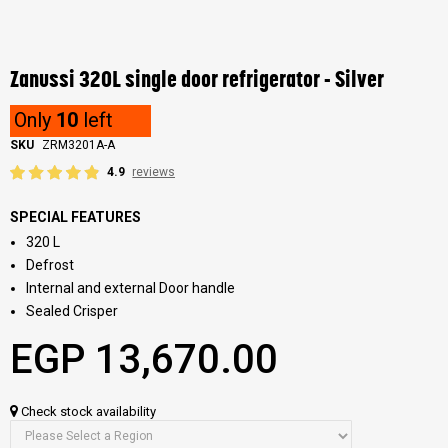
Skip
to
the
Zanussi 320L single door refrigerator - Silver
beginning
of
Only
10
left
the
images
SKU
ZRM3201A-A
gallery
4.9
reviews
SPECIAL FEATURES
320 L
Defrost
Internal and external Door handle
Sealed Crisper
EGP 13,670.00
Check stock availability