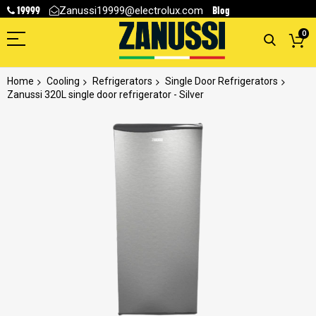
19999
Blog
Zanussi19999@electrolux.com
0
Home
Cooling
Refrigerators
Single Door Refrigerators
Zanussi 320L single door refrigerator - Silver
Skip
to
the
end
of
the
images
gallery