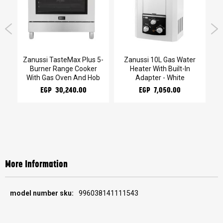
kg
Zanussi TasteMax Plus 5-
Zanussi 10L Gas Water
Burner Range Cooker
Heater With Built-In
W
With Gas Oven And Hob
Adapter - White
EGP 30,240.00
EGP 7,050.00
More Information
More
996038141111543
Information