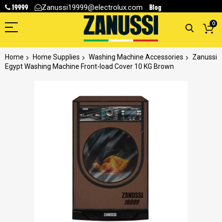
19999
Blog
Zanussi19999@electrolux.com
0
Home
Home Supplies
Washing Machine Accessories
Zanussi
Egypt Washing Machine Front-load Cover 10 KG Brown
Skip
to
the
end
of
the
images
gallery