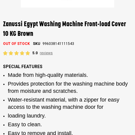
Skip
to
the
Zanussi Egypt Washing Machine Front-load Cover
beginning
of
10 KG Brown
the
images
OUT OF STOCK
SKU
996038141111543
gallery
5.0
reviews
SPECIAL FEATURES
Made from high-quality materials.
Provides protection for the washing machine body
from moisture and scratches.
Water-resistant material, with a zipper for easy
access to the washing machine door for
loading laundry.
Easy to clean.
Easy to remove and install.