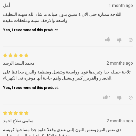
أمل
1 month ago
الثلاجة ممتازة حتى الان ٤ سنين بدون صيانة ما شاء الله سهلة التنظيف
واسعة والارفف متينة وملحقات مفيدة
Yes, I recommend this product.
محمد السيد الرصد
2 months ago
ثلاجة جميله جدا وتبريدها قوى وواسعة وبتشيل ومنظمة والدرج بيحافظ على
الخضار والقريزر كبير وبيشيل واهم حاجة أنها موفره فى الكهرباء.
Yes, I recommend this product.
1
سلمى صلاح احمد
2 months ago
دي نفس النوع ونفس اللون إللي عندي وفعلا حلوه جدا مساحتها كويسة
وتحافظ ع الاكل كمان لون السيلفر خطير