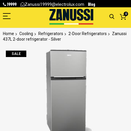
19999
Blog
Zanussi19999@electrolux.com
0
Home
Cooling
Refrigerators
2-Door Refrigerators
Zanussi
437L 2-door refrigerator - Silver
Skip
SALE
to
the
end
of
the
images
gallery