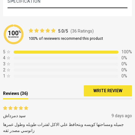
SPECIFICATION
5.0/5
(36 Ratings)
100
%
Recommend
100% of reviewers recommend this product
5
☆
100%
4
☆
0%
3
☆
0%
2
☆
0%
1
☆
0%
WRITE REVIEW
Reviews (36)
سيد دمرداش
9 days ago
جميله ومساحتها كويسه وبتحافظ علي الاكل لفترات طويله وطول عمرها
زانوسي مصدر ثقه