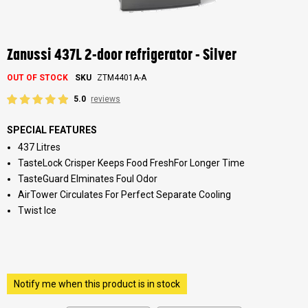
Skip
to
the
Zanussi 437L 2-door refrigerator - Silver
beginning
of
OUT OF STOCK
SKU
ZTM4401A-A
the
images
5.0
reviews
gallery
SPECIAL FEATURES
437 Litres
TasteLock Crisper Keeps Food FreshFor Longer Time
TasteGuard Elminates Foul Odor
AirTower Circulates For Perfect Separate Cooling
Twist Ice
Notify me when this product is in stock