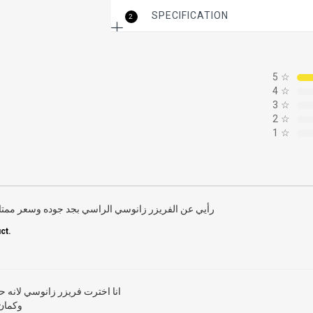
Which gives you the ability to lock the Fr
SPECIFICATION
2
5
☆
4
☆
3
☆
2
☆
1
☆
رأيي عن الفريزر زانوسي الراسي بجد جوده وسعر ممت
ct.
انا اخترت فريزر زانوسي لانه ح
وكمان