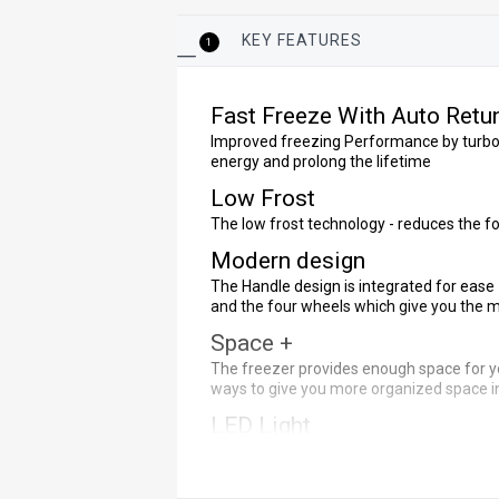
KEY FEATURES
1
Fast Freeze With Auto Retu
Improved freezing Performance by turbo 
energy and prolong the lifetime
Low Frost
The low frost technology - reduces the fo
Modern design
The Handle design is integrated for ease - 
and the four wheels which give you the m
Space +
The freezer provides enough space for you
ways to give you more organized space i
LED Light
For clear visibility inside the cabin and l
Child Lock