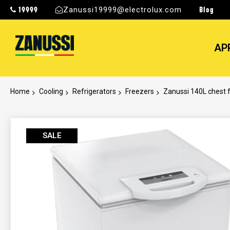
19999
Blog
Zanussi19999@electrolux.com
AP
Home
Cooling
Refrigerators
Freezers
Zanussi 140L chest 
Skip
to
SALE
the
end
of
the
images
gallery