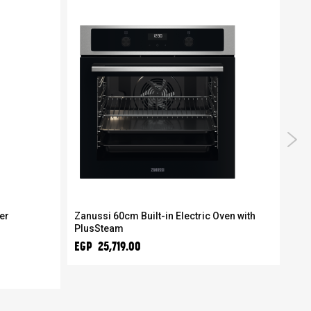
er
Zanussi 60cm Built-in Electric Oven with
Zan
PlusSteam
dis
0
EGP 25,719.00
EGP