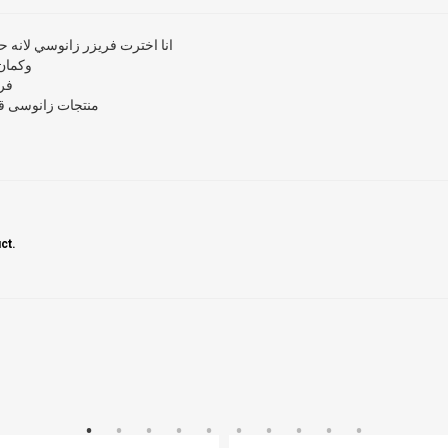
انا اخترت فريزر زانوسي لانه ح
وكمان
فر
منتجات زانوسى قم
ct.