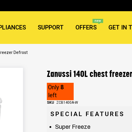
new
PLIANCES
SUPPORT
OFFERS
GET IN 
freezer Defrost
Zanussi 140L chest freeze
Only
8
left
SKU
ZCB1400A-W
SPECIAL FEATURES
Super Freeze