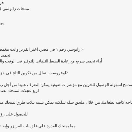
فر
منتجات زانوسى قم
ct.
زانوسي رقم ١ في مصر، اختر الفريز وان :-
تجميد 
أداء تجميد سريع مع إعادة الضبط التلقائي للتوفير في الوقت وا
دمج لسهولة الوصول للخزين مع مؤشرات ضوئية يمكن التعرف عليها من أجل رؤية
اربع عجلات لتمنحك تصم
احة كافية لطعامك من خلال ملحق سلة سلكية يمكن تثبيته بثلاث طرق لمنحك مساحة
للحصول على رؤية
مما يمنحك القدرة على غلق باب الفريزر وإبقائه آ