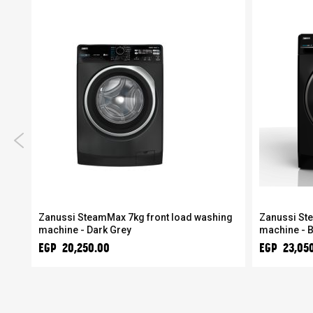
er
Zanussi SteamMax 7kg front load washing
Zanussi St
machine - Dark Grey
machine - B
EGP 20,250.00
EGP 23,05