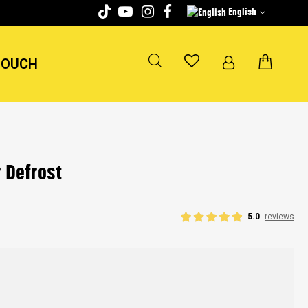
English
TOUCH
r Defrost
5.0
reviews