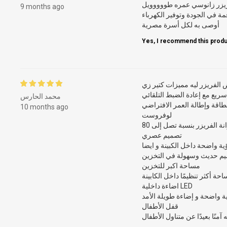
يزر زانوسي عمره طووووويل
9 months ago
ة في الجودة وتوفير الكهرباء
أوصى به لكل أسرة مصرية
Yes, I recommend this produ
ت مغمض الفريزر ليه مميزات كتير زي
سريع مع إعادة الضبط التلقائي
محمد الحارس
لطاقة وإطالة العمر الافتراضي
10 months ago
لوفروست
لوفروست- تقلل من تكوين الثلج في خزانة الفريزر بنسبة تصل إلى 80٪
تصميم عصري
 واضحة داخل الكبينة و ايضا
يم حديث وسهولة في التخزين
مساحة اكبر للتخزين
 أكثر تنظيمًا داخل الكابينة
اضاءة داخلية LED
 واضحة و إضاءة طويلة الأمد
قفل الأطفال
منًا بعيدًا عن متناول الأطفال