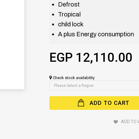
Defrost
Tropical
child lock
A plus Energy consumption
EGP 12,110.00
Check stock availability
ADD TO CART
ADD TO 