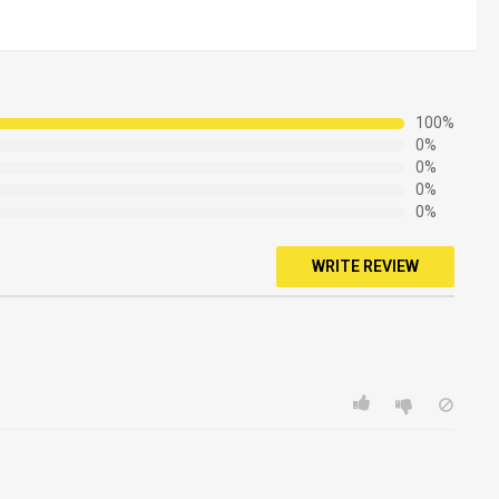
eezer door and keep it safe out of children's reach
100%
0%
0%
0%
0%
WRITE REVIEW