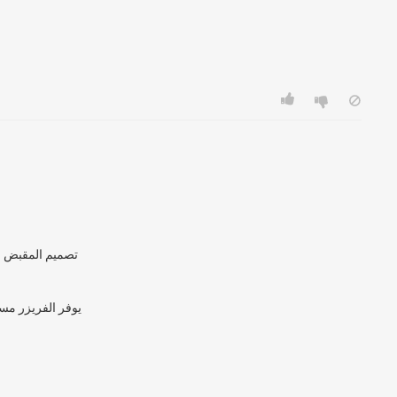
تصميم المقبض م
يوفر الفريزر مس