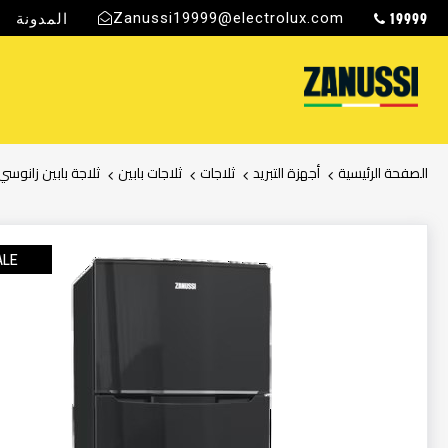
19999
Zanussi19999@electrolux.com
المدونة
ج
الصفحة الرئيسية
أجهزة التبريد
ثلاجات
ثلاجات بابين
ثلاجة بابين زانوسي 370 لتر - أسو
انتقل
إلى
ALE
النهاية
معرض
الصور