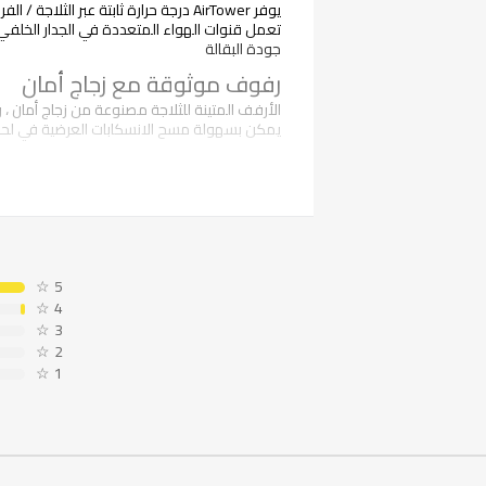
يوفر AirTower درجة حرارة ثابتة عبر الثلاجة / الفريزر
تعمل قنوات الهواء المتعددة في الجدار الخلفي ع
جودة البقالة
رفوف موثوقة مع زجاج أمان
الأرفف المتينة للثلاجة مصنوعة من زجاج أمان ،
يمكن بسهولة مسح الانسكابات العرضية في لح
تخزين الخضراوات السهل بالأدرا
يمكنك الآن بسهولة تنظيم الفواكه والخضروات با
☆
5
☆
4
☆
3
☆
2
☆
1