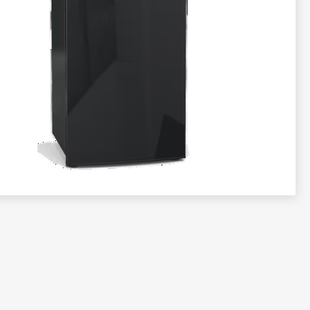
تخطي
إلى
بداية
معرض
الصور