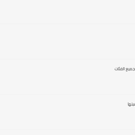
جميع الفئات
تها