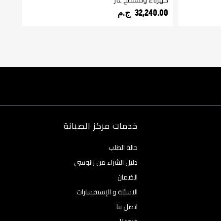
كهرباء ومسطح غاز
375.00
32,240.00 ج.م‏
خدمات مركز الصيانة
حالة الطلب
دليل الشراء من زانوسي
الضمان
الاسئلة و الإستفسارات
اتصل بنا