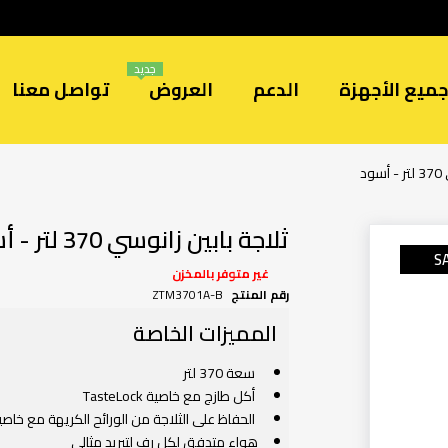
جديد
ميع الأجهزة
الدعم
العروض
تواصل معنا
د
ثلاجة بابين زانوسي 370 لتر - أسود
S
غير متوفر بالمخزن
رقم المنتج
ZTM3701A-B
المميزات الخاصة
سعة 370 لتر
أكل طازج مع خاصية TasteLock
الحفاظ على الثلاجة من الورائح الكريهة مع خاصية steGuard
هواء متدفق لكل رف لتبريد مثالى