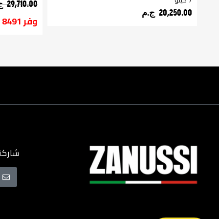
7 كيلو
29,710.00 ج.م‏
20,250.00 ج.م‏
وفر 8491 ج.م (29%)
شاركنا
سجل
في
نشرتنا
البريدية