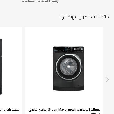
إظهار المزيد من التقييمات
منتجات قد تكون مهتمًا بها
غسالة اتوماتيك زانوسي SteamMax رمادي غامق
ثلاجة بابين زانوسي 437 ل