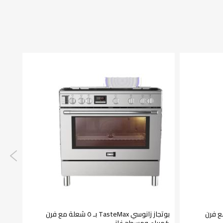
بـ ٥ شعلة مع فرن
بوتجاز زانوسي TasteMax بـ ٥ شعلة مع فرن
سخان غاز زا