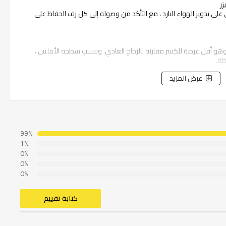
لى تدوير الهواء البارد ، مع التأكد من وصوله إلى كل رف الحفاظ على
 وهو أقل عرضة للكسر مقارنة بالزجاج العادي. وبسبب سطحه الأملس ،
ظة.
ج العريضة
عرض المزيد
لطريقة التي تريدها باستخدام أدراج الخضروات ذات العرض الكامل
99%
1%
0%
0%
0%
كتابة تقييم