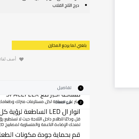
درج الثلج القلاب
بلغني لما يرجع المخازن
أضف لقائم
تفاصيل
1
مساحة اكبر مع SPACEFLEX
اعثر على مساحة لكل مستلزمات منزلك وطعامك مع ثلاجة SpaceFlex فائقة الطول. بارتفاع 12 س
مواصفة
2
انوار ال LED الساطعة لرؤية كل شيء بالداخل
قل وداعًا للظلام داخل الثلاجة حيث لا تستطيع رؤ
تمنحك الإضاءة الناعمة والمتساوية لمصابيح LED الداخلية الرؤية الساطعة
قم بحماية جودة مكونات الطعام مع تق