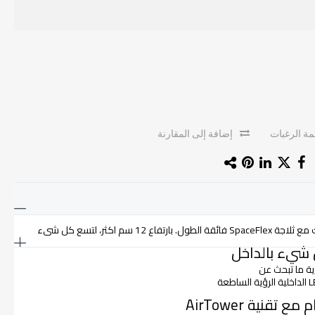
ة الرغبات
إضافة إلى المقارنة
م اكثر، لتسع كل شىء
ية ما تبحث عن
نية AirTower