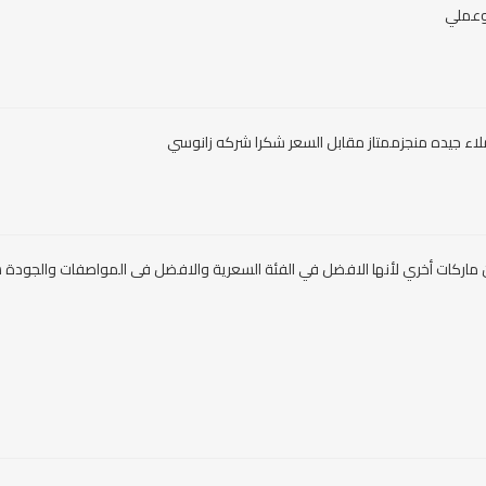
 وعملي
ء جيده منجزممتاز مقابل السعر شكرا شركه زانوسي
ن ماركات أخري لأنها الافضل في الفئة السعرية والافضل فى المواصفات والجودة 