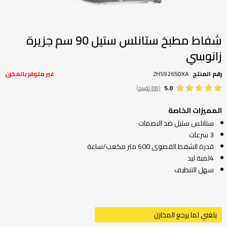
تخطي
إلى
بداية
شفاط مطبخ ستانلس ستيل 90 سم جزيرة
معرض
زانوسي
الصور
رقم المنتج
ZHS92650XA
غير متوفر بالمخزن
5.0
(88 تقييم)
المميزات الخاصة
ستانلس ستيل ضد البصمات
3 سرعات
قدرة الشفط القصوى 600 متر مكعب/ساعة
4لمبة ليد
سهل التنظيف
بلغني لما يرجع المخازن