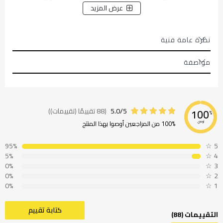
هل تحتاج إلى طاقة أكثر أم أقل من الشفاط عند تحضير وجبة؟ تتيح لك
عرض المزيد
عناصر التحكم في هذا الطراز ضبط مستوى الاستخراج المثالي بضغطة زر
نظرة عامة فنية
مواصفة
5.0/5
(88 تقييمًا (تقييمات))
100
%
100% من المراجعين أوصوا بهذا المنتج
نوصي
95%
☆
5
5%
☆
4
0%
☆
3
0%
☆
2
0%
☆
1
كتابة تقييم
التقييمات (88)