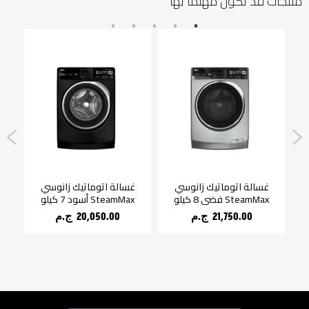
منتجات قد تكون مهتمًا بها
باء زانوسي 50 لتر
غسالة اتوماتيك زانوسي
غسالة اتوماتيك زانوسي
SteamMax فضي 8 كيلو
SteamMax أسود 7 كيلو
شع
21,750.00 ج.م‏
20,050.00 ج.م‏