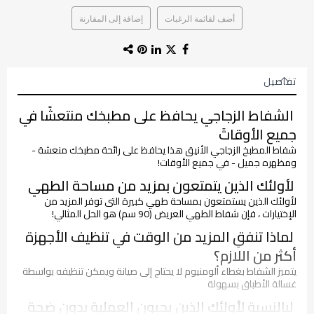
أضف لقائمة الرغبات
إضافة إلى المقارنة
تفاصيل
الشفاط الزجاجي يحافظ على مطبخك منتعشًا في
جميع الأوقاتً
شفاط المطبخ الزجاجي الأنيق هذا يحافظ على رائحة مطبخك منعشة -
ومظهره جميل - في جميع الأوقات!
لأولئك الذين يتمتعون بمزيد من مساحة الطهي
لأولئك الذين يستمتعون بمساحة طهي كبيرة التى توفر المزيد من
الإختيارات ، فإن شفاط الطهي العريض (90 سم) هو الحل المثالي!
لماذا تنفقِ المزيد من الوقت في تنظيف الأجهزة
أكثر من اللازم؟
يتميز الشفاط بغطاء ألومنيوم لا يحتاج إلى صيانة ويمكن تنظيفه بواسطة
غسالة الأطباق بسهولة
لبالنسبة لأولئك الذين يحبون العملية بدون ضجة