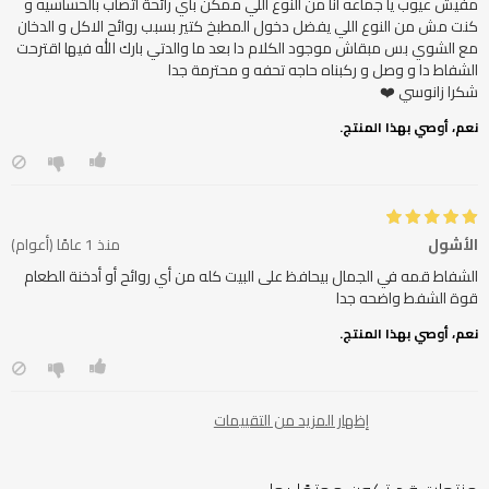
مفيش عيوب يا جماعه انا من النوع اللي ممكن بأي رائحة اتصاب بالحساسيه و
كنت مش من النوع اللي يفضل دخول المطبخ كتير بسبب روائح الاكل و الدخان
مع الشوي بس مبقاش موجود الكلام دا بعد ما والدتي بارك الله فيها اقترحت
شكرا زانوسي ❤️
نعم، أوصي بهذا المنتج.
الأشول
منذ 1 عامًا (أعوام)
الشفاط قمه في الجمال بيحافظ على البيت كله من أي روائح أو أدخنة الطعام
قوة الشفط واضحه جدا
نعم، أوصي بهذا المنتج.
إظهار المزيد من التقييمات