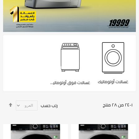
غسالات أوتوماتيك
غسالات فوق أوتوماتيك
تحدي
١
-
٢٤
من
٢٨
منتج
رتب حسب
الاتج
التنا