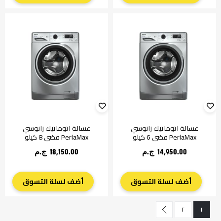
غسالة اتوماتيك زانوسي
غسالة اتوماتيك زانوسي
PerlaMax فضي 6 كيلو
PerlaMax فضي 8 كيلو
14,950.00 ج.م‏
18,150.00 ج.م‏
أضف لسلة التسوق
أضف لسلة التسوق
حقيبة
حقيبة
حاليا انت تقرأ الصفحة
التالي
حقيبة
٢
١