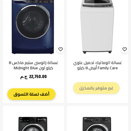
غسالة اتوماتيك تحميل علوي
غسالة زانوسي ستيم ماكس 8
Family Care أبيض 8 كيلو
كيلو لون Midnight Blue
22,750.00 ج.م‏
غير متوفر بالمخزن
أضف لسلة التسوق