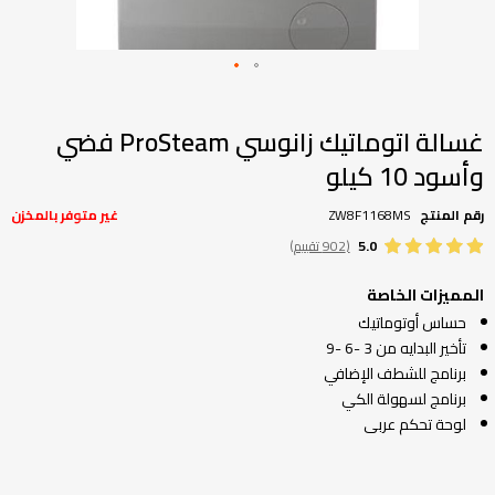
تخطي
إلى
بداية
غسالة اتوماتيك زانوسي ProSteam فضي
معرض
وأسود 10 كيلو
الصور
رقم المنتج
ZW8F1168MS
غير متوفر بالمخزن
5.0
(902 تقييم)
المميزات الخاصة
حساس أوتوماتيك
تأخير البدايه من 3 -6 -9
برنامج للشطف الإضافي
برنامج لسهولة الكي
لوحة تحكم عربى