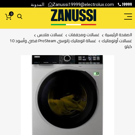
19999
المدونة
Zanussi19999@electrolux.com
0
الصفحة الرئيسية
غسالات ومجففات
غسالات ملابس
غسالات أوتوماتيك
غسالة اتوماتيك زانوسي ProSteam فضي وأسود 10
كيلو
انتقل
إلى
النهاية
معرض
الصور