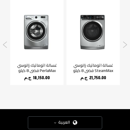
غسالة اتوماتيك زانوسي
غسالة اتوماتيك زانوسي
غ
SteamMax فضي 8 كيلو
PerlaMax فضي 8 كيلو
x
21,750.00 ج.م‏
18,150.00 ج.م‏
العربية