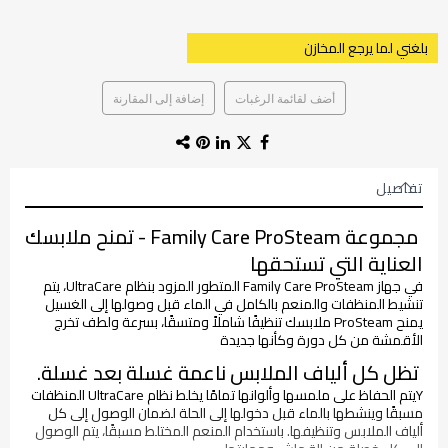
بلغني لما يرجع المخازن
أضف لقائمة الرغبات
إضافة إلى المقارنة
تفاصيل
مجموعة Family Care ProSteam - تمنح ملابسك
العناية التي تستحقها
في جهاز Family Care ProSteam المتطور المزود بنظام UltraCare، يتم
تنشيط المنظفات والمنعم بالكامل في الماء قبل وصولها إلى الغسيل
يمنح ProSteam ملابسك تنظيفًا شاملاً ومتسقًا، بسرعة ولطف تخرج
الأقمشة من كل دورة وكأنها جديدة
تظل كل ألياف الملابس ناعمة غسلة بعد غسلة.
Yيتم الحفاظ على ملمسها وألوانها تمامًا يخلط نظام UltraCare المنظفات
مسبقًا وينشطها بالماء قبل دخولها إلى الحلة لضمان الوصول إلى كل
ألياف الملابس وتنظيفها. باستخدام المنعم المختلط مسبقًا، يتم الوصول