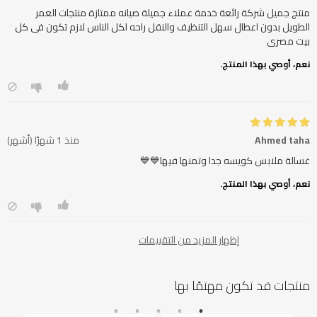
منتج جميل شركة رائعة خدمة عملاء جميلة صيانه ممتازة منتجات العمر
الطويل بدون اعطال سهل التنظيف والنقل راحه لكل الناس لازم تكون فى كل
بيت مصرى
نعم، أوصي بهذا المنتج.
Ahmed taha
منذ 1 شهرًا (أشهر)
غسالة ملابس كويسه جدا وتمنها فيها💙💙
نعم، أوصي بهذا المنتج.
إظهار المزيد من التقييمات
منتجات قد تكون مهتمًا بها