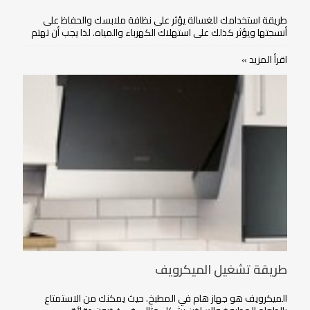
طريقة استخدامك للغسالة يؤثر على نظافة ملابسك والحفاظ على
أنسجتها ويؤثر كذلك على استهلاك الكهرباء والمياه. لذا يجب أن تهتم
بمعرفة طريقة استخدام الغسالة بشكل صحيح لتحقيق أقصى قدر من
الاستفادة.
اقرأ المزيد »
طريقة تشغيل الميكرويف
الميكرويف هو جهاز هام في المطبخ. حيث يمكنك من الاستمتاع