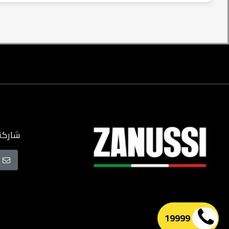
شاركنا
سجل
في
نشرتنا
البريدية
19999