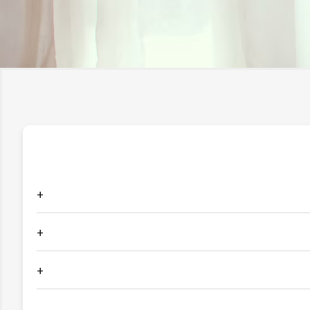
+
+
+