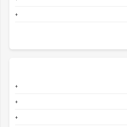
+
+
+
+