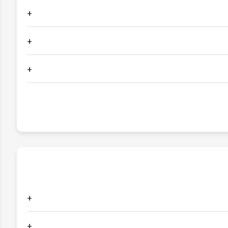
+
+
+
+
+