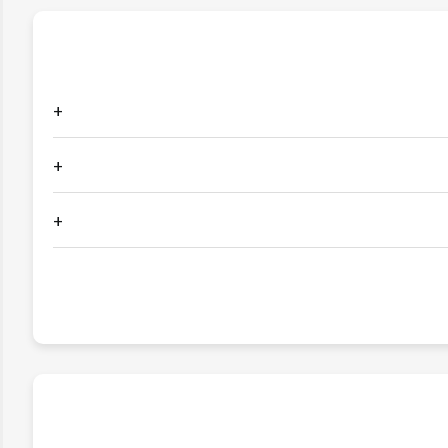
+
+
+