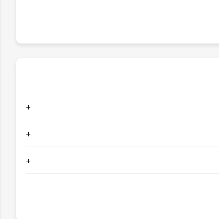
+
+
+