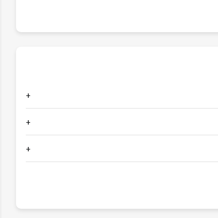
+
+
+