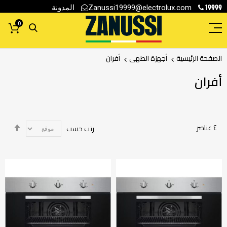
19999
المدونة
Zanussi19999@electrolux.com
0
الصفحة الرئيسية
أجهزة الطهى
أفران
أفران
تحدي
٤
عناصر
رتب حسب
الاتج
التنا