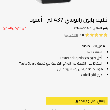
تخطي
إلى
بداية
ثلاجة بابين زانوسي 437 لتر - أسود
معرض
الصور
رقم المنتج
ZTM4401A-B
غير متوفر بالمخزن
5.0
(128 تقييم)
المميزات الخاصة
سعة 437 لتر
أكل طازج مع خاصية TasteLock
الحفاظ على الثلاجة من الورائح الكريهة مع خاصية TasteGuard
هواء متدفق لكل رف لتبريد مثالى
درج الثلج القلاب
بلغني لما يرجع المخازن