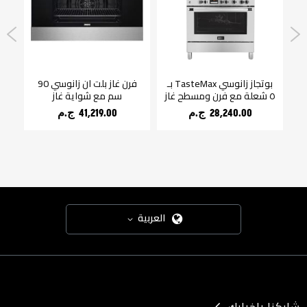
بوتجاز زانوسي TasteMax بـ
فرن غاز بلت ان زانوسي 90
SteamMax رمادي غامق 8
٥ شعلة مع فرن ومسطح غاز
سم مع شواية غاز
28,240.00 ج.م‏
41,219.00 ج.م‏
العربية