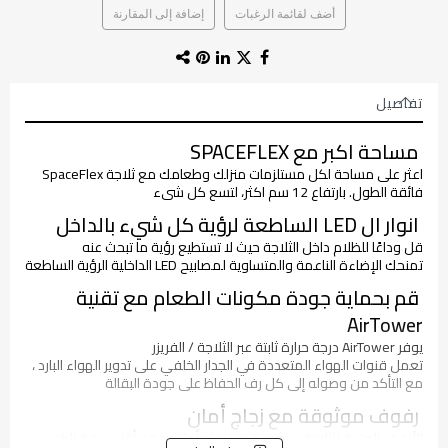
أضف لقائمة الرغبات
إضافة إلى المقارنة
تفاصيل
مساحة اكبر مع SPACEFLEX
اعثر على مساحة لكل مستلزمات منزلك وطعامك مع ثلاجة SpaceFlex
فائقة الطول. بارتفاع 12 سم اكثر، لتسع كل شىء
انوار ال LED الساطعة لرؤية كل شيء بالداخل
قل وداعًا للظلام داخل الثلاجة حيث لا تستطيع رؤية ما تبحث عنه
تمنحك الإضاءة الناعمة والمتساوية لمصابيح LED الداخلية الرؤية الساطعة
قم بحماية جودة مكونات الطعام مع تقنية
AirTower
يوفر AirTower درجة حرارة ثابتة عبر الثلاجة / الفريزر
تعمل قنوات الهواء المتعددة في الجدار الخلفي على تدوير الهواء البارد ،
مع التأكد من وصوله إلى كل رف الحفاظ على جودة البقالة
رفوف موثوقة مع زجاج أمان
الأرفف المتينة للثلاجة مصنوعة من زجاج أمان ، وهو أقل عرضة للكسر