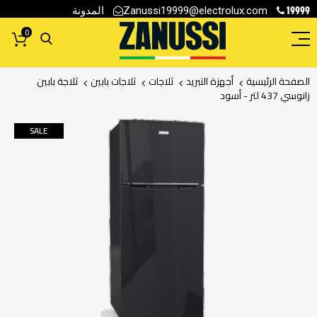
19999
المدونة
Zanussi19999@electrolux.com
0
الصفحة الرئيسية
أجهزة التبريد
ثلاجات
ثلاجات بابين
ثلاجة بابين
زانوسي 437 لتر - أسود
انتقل
SALE
إلى
النهاية
معرض
الصور