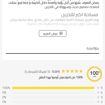
يمكن التعرف عليها من أجل رؤية واضحة داخل الكبينة و ايضا اربع عجلات
لتمنحك تصميم حديث وسهولة في التخزين
مساحة اكبر للتخزين
يوفر الفريزر مساحة كافية لطعامك من خلال ملحق سلة سلكية يمكن
تثبيته بثلاث طرق لمنحك مساحة أكثر تنظيمًا داخل الكابينة
اضاءة داخلية LED
عرض المزيد
للحصول على رؤية واضحة و إضاءة طويلة الأمد
قفل الأطفال
مواصفة
مما يمنحك القدرة على غلق باب الفريزر وإبقائه آمنًا بعيدًا عن متناول
الأطفال
5.0/5
(5 تقييمًا (تقييمات))
100
%
100% من المراجعين أوصوا بهذا المنتج
نوصي
100%
☆
5
0%
☆
4
0%
☆
3
0%
☆
2