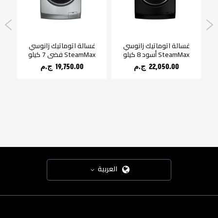
سم 5 برامج
غسالة اتوماتيك زانوسي
غسالة اتوماتيك زانوسي
غ
ن
SteamMax أسود 8 كيلو
SteamMax فضي 7 كيلو
22,050.00 ج.م‏
19,750.00 ج.م‏
العربية