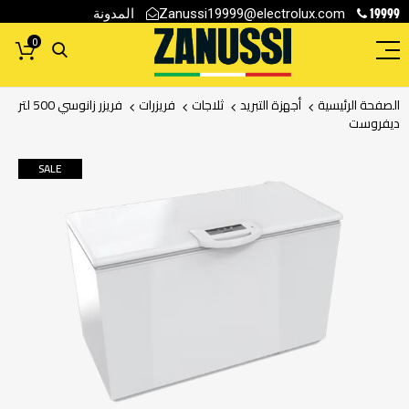
19999
المدونة
Zanussi19999@electrolux.com
0
الصفحة الرئيسية
أجهزة التبريد
ثلاجات
فريزرات
فريزر زانوسي 500 لتر
ديفروست
انتقل
SALE
إلى
النهاية
معرض
الصور