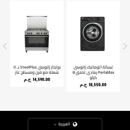
نوسي زجاج 60
غسالة اتوماتيك زانوسي
بوتجاز زانوسي SteelPlus بـ ٥
PerlaMax رمادي غامق 8
شعلة مع فرن ومسطح غاز
كيلو
14,590.00 ج.م‏
18,550.00 ج.م‏
العربية