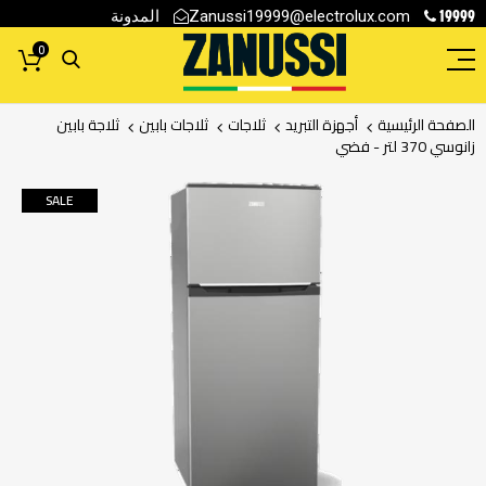
19999
المدونة
Zanussi19999@electrolux.com
0
الصفحة الرئيسية
أجهزة التبريد
ثلاجات
ثلاجات بابين
ثلاجة بابين
زانوسي 370 لتر - فضي
انتقل
SALE
إلى
النهاية
معرض
الصور