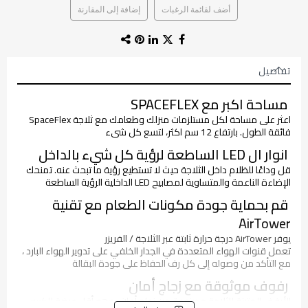
أضف لقائمة الرغبات
إضافة إلى المقارنة
تفاصيل
مساحة اكبر مع SPACEFLEX
اعثر على مساحة لكل مستلزمات منزلك وطعامك مع ثلاجة SpaceFlex
فائقة الطول. بارتفاع 12 سم اكثر، لتسع كل شىء
انوار ال LED الساطعة لرؤية كل شيء بالداخل
قل وداعًا للظلام داخل الثلاجة حيث لا تستطيع رؤية ما تبحث عنه. تمنحك
الإضاءة الناعمة والمتساوية لمصابيح LED الداخلية الرؤية الساطعة
قم بحماية جودة مكونات الطعام مع تقنية
AirTower
يوفر AirTower درجة حرارة ثابتة عبر الثلاجة / الفريزر
تعمل قنوات الهواء المتعددة في الجدار الخلفي على تدوير الهواء البارد ،
مع التأكد من وصوله إلى كل رف الحفاظ على جودة البقالة
رفوف موثوقة مع زجاج أمان
الأرفف المتينة للثلاجة مصنوعة من زجاج أمان ، وهو أقل عرضة للكسر