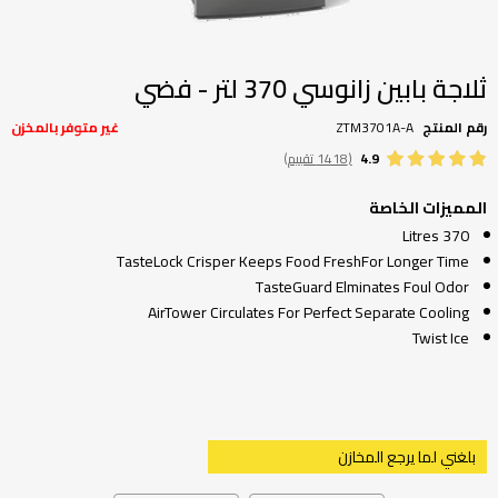
تخطي
إلى
بداية
ثلاجة بابين زانوسي 370 لتر - فضي
معرض
الصور
رقم المنتج
ZTM3701A-A
غير متوفر بالمخزن
4.9
(1418 تقييم)
المميزات الخاصة
370 Litres
TasteLock Crisper Keeps Food FreshFor Longer Time
TasteGuard Elminates Foul Odor
AirTower Circulates For Perfect Separate Cooling
Twist Ice
بلغني لما يرجع المخازن