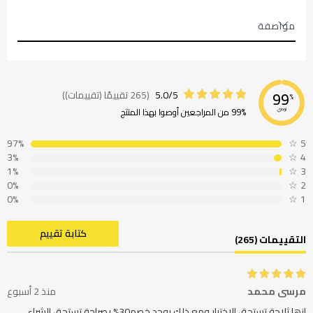
مواصفة
5.0/5
(265 تقييمًا (تقييمات))
99
%
99% من المراجعين أوصوا بهذا المنتج
نوصي
97%
☆
5
3%
☆
4
1%
☆
3
0%
☆
2
0%
☆
1
كتابة تقييم
التقييمات (265)
مرسى محمد
منذ 2 أسبوع
انھا ثلاجة تستحق الاختيار ومع ذلك يوجد خصم30% بصراحة تستحق الشراء