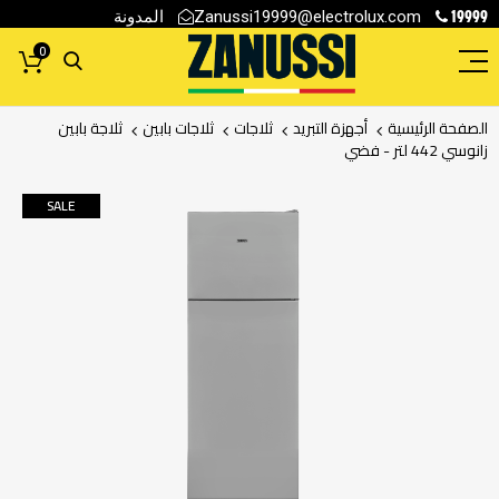
19999
المدونة
Zanussi19999@electrolux.com
0
الصفحة الرئيسية
أجهزة التبريد
ثلاجات
ثلاجات بابين
ثلاجة بابين
زانوسي 442 لتر - فضي
انتقل
SALE
إلى
النهاية
معرض
الصور