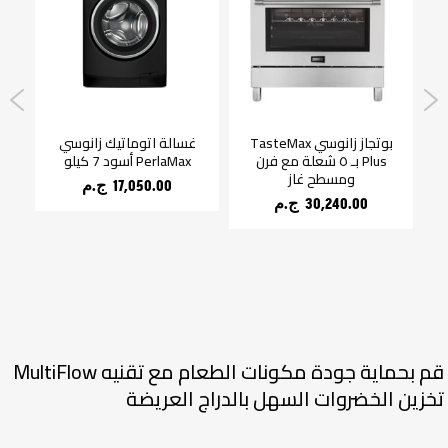
بوتجاز زانوسي TasteMax
غسالة اتوماتيك زانوسي
Plus بـ ٥ شعلة مع فرن
PerlaMax أسود 7 كيلو
ومسطح غاز
17,050.00 ج.م‏
30,240.00 ج.م‏
قم بحماية جودة مكونات الطعام مع تقنيه MultiFlow
تخزين الخضروات السهل بالدراج العريضة