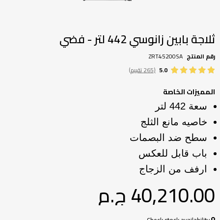
تخطي
إلى
بداية
ثلاجة بابين زانوسي 442 لتر - فضي
معرض
الصور
رقم المنتج
ZRT45200SA
5.0
(265 تقييم)
المميزات الخاصة
سعة 442 لتر
خاصيه مانع الثلج
سطح ضد البصمات
باب قابل للعكس
ارفف من الزجاج
40,210.00 ج.م‏