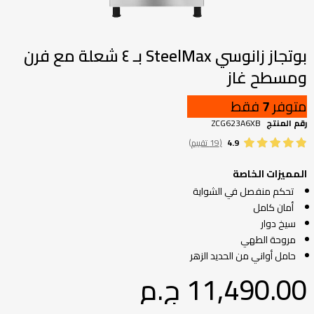
تخطي
إلى
بداية
بوتجاز زانوسي SteelMax بـ ٤ شعلة مع فرن
معرض
ومسطح غاز
الصور
متوفر
7
فقط
رقم المنتج
ZCG623A6XB
4.9
(19 تقييم)
المميزات الخاصة
تحكم منفصل في الشواية
أمان كامل
سيخ دوار
مروحة الطهي
حامل أواني من الحديد الزهر
11,490.00 ج.م‏