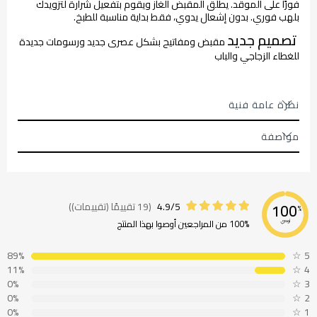
فورًا على الموقد. يطلق المقبض الغاز ويقوم بتفعيل شرارة لتزويدك
بلهب فوري. بدون إشعال يدوي، فقط بداية مناسبة للطبخ.
تصميم جديد
مقبض ومفاتيح بشكل عصرى جديد ورسومات جديدة
للغطاء الزجاجي والباب
نظرة عامة فنية
مواصفة
4.9/5
(19 تقييمًا (تقييمات))
100
%
100% من المراجعين أوصوا بهذا المنتج
نوصي
89%
☆
5
11%
☆
4
0%
☆
3
0%
☆
2
0%
☆
1