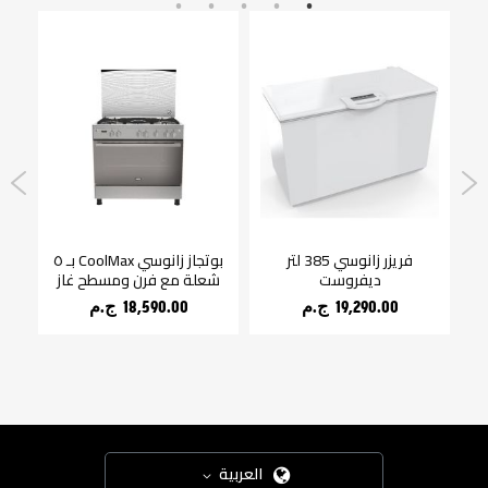
فريزر زانوسي 385 لتر
بوتجاز زانوسي CoolMax بـ ٥
غ
ديفروست
شعلة مع فرن ومسطح غاز
x
19,290.00 ج.م‏
18,590.00 ج.م‏
العربية