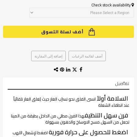
Check stock availability
أضف لسلة التسوق
أضف لقائمة الرغبات
إضافة إلى المقارنة
تفاصيل
السلامة أولاً
انسى القلق نحو تسرُب الغاز حيث يُغلق الغاز تلقائياً
عند انطفاء الشعلة
فرن سهل التنظيف
هذا الفرن مطلي من الداخل بطبقة من المينا
تجعل من السهل مسح الاوساخ والدهون بسهولة
اضغط للحصول على حرارة فورية
اضغط لإشعال اللهب