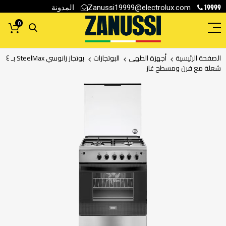
19999
المدونة
Zanussi19999@electrolux.com
0
الصفحة الرئيسية
أجهزة الطهى
البوتجازات
بوتجاز زانوسي SteelMax بـ ٤
شعلة مع فرن ومسطح غاز
انتقل
إلى
النهاية
معرض
الصور