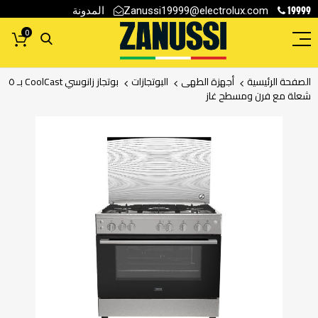
19999
المدونة
Zanussi19999@electrolux.com
0
الصفحة الرئيسية
أجهزة الطهى
البوتجازات
بوتجاز زانوسي CoolCast بـ ٥
شعلة مع فرن ومسطح غاز
انتقل
إلى
النهاية
معرض
الصور