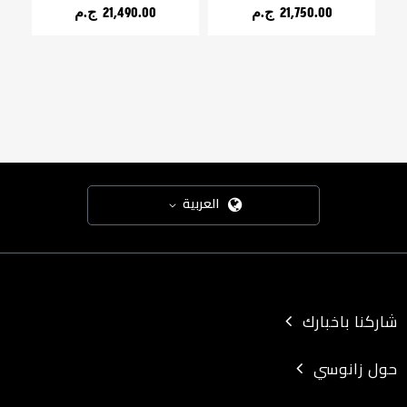
21,750.00 ج.م‏
21,490.00 ج.م‏
العربية
شاركنا باخبارك
حول زانوسي