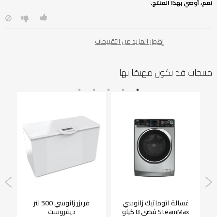
نعم، أوصي بهذا المنتج.
إظهار المزيد من التقييمات
منتجات قد تكون مهتمًا بها
سم 5 برامج
غسالة اتوماتيك زانوسي
فريزر زانوسي 500 لتر
ن
SteamMax فضي 8 كيلو
ديفروست