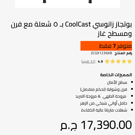
تخطي
إلى
بداية
بوتجاز زانوسي CoolCast بـ ٥ شعلة مع فرن
معرض
ومسطح غاز
الصور
متوفر
7
فقط
رقم المنتج
ZCG91236XB
4.9
(32 تقييم)
المميزات الخاصة
سطح الأمان
فرن وشواية (تحكم منفصل)
مروحة الطهي & مروحة التبريد
حامل أواني شبكي من الزهر
شعلات ماريانا عالية الكفاءة
17,390.00 ج.م‏