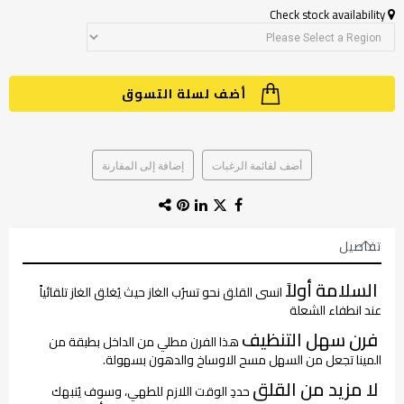
Check stock availability
أضف لسلة التسوق
أضف لقائمة الرغبات
إضافة إلى المقارنة
تفاصيل
السلامة أولاً
انسى القلق نحو تسرُب الغاز حيث يُغلق الغاز تلقائياً
عند انطفاء الشعلة
فرن سهل التنظيف
هذا الفرن مطلي من الداخل بطبقة من
المينا تجعل من السهل مسح الاوساخ والدهون بسهولة.
لا مزيد من القلق
حددِ الوقت اللازم للطهي، وسوف يُنبهك