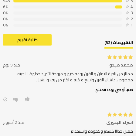
94%
☆
5
6%
☆
4
0%
☆
3
0%
☆
2
0%
☆
1
كتابة تقييم
التقييمات (32)
محمد ميدو
منذ 9 يوم
ممتاز من ناحية الامان و الفرن روعه كبير و مروحة التبريد خطيرة انا جبته
مخصوص علشان الفرن واسع و كبير و اكتر من رف و يشيل
نعم، أوصي بهذا المنتج.
اسراء البحيري
منذ 2 أسبوع
جميل جدااا كسعر وكجودة واستخدام