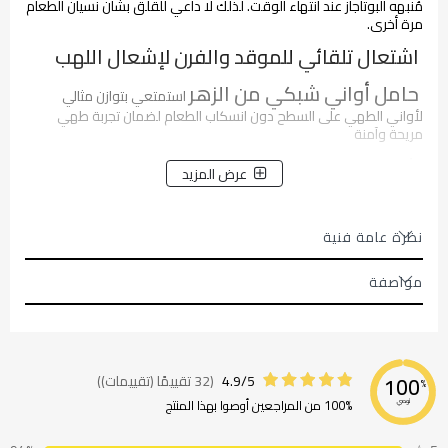
مُنبهه البوتاجاز عند انتهاء الوقت. لذلك لا داعي للقلق بشأن نسيان الطعام
مرة أخرى.
اشتعال تلقائي للموقد والفرن لإشعال اللهب
حامل أواني شبكي من الزهر
استمتعي بتوازن مثالي
لأواني الطهي على السطح دون انسكاب الطعام لضمان تجربة طهي
مريحة وآمنة
شعلات ماريانا عالية الكفاءة
شعلة اقوى بكفاءة اعلى
عرض المزيد
و15%استهلاك اقل .
تصميم جديد
:مقبض ومفاتيح بشكل عصرى جديد ورسومات
نظرة عامة فنية
جديدة للغطاء الزجاجي والباب
مواصفة
4.9/5
(32 تقييمًا (تقييمات))
100
%
100% من المراجعين أوصوا بهذا المنتج
نوصي