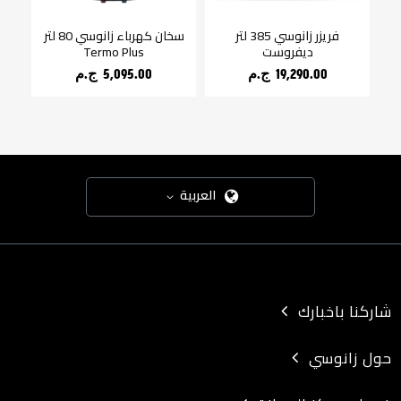
باء زانوسي 30 لتر
فريزر زانوسي 385 لتر
سخان كهرباء زانوسي 80 لتر
ديفروست
Termo Plus
شع
19,290.00 ج.م‏
5,095.00 ج.م‏
العربية
شاركنا باخبارك
حول زانوسي