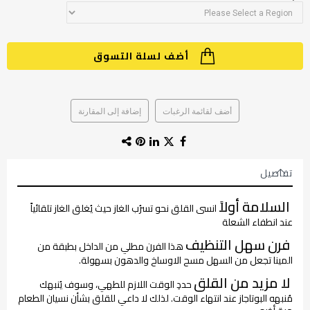
أضف لسلة التسوق
أضف لقائمة الرغبات
إضافة إلى المقارنة
تفاصيل
السلامة أولاً
انسى القلق نحو تسرُب الغاز حيث يُغلق الغاز تلقائياً
عند انطفاء الشعلة
فرن سهل التنظيف
هذا الفرن مطلي من الداخل بطبقة من
المينا تجعل من السهل مسح الاوساخ والدهون بسهولة.
لا مزيد من القلق
حددِ الوقت اللازم للطهي، وسوف يُنبهك
مُنبهه البوتاجاز عند انتهاء الوقت. لذلك لا داعي للقلق بشأن نسيان الطعام