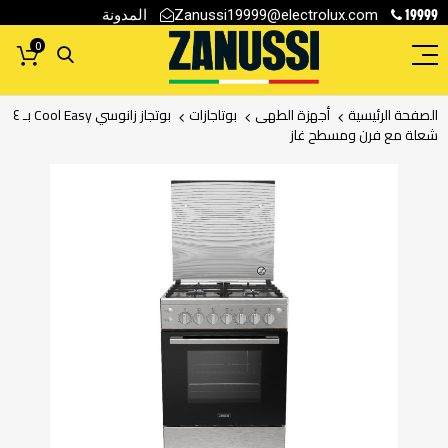
19999
المدونة
Zanussi19999@electrolux.com
0
الصفحة الرئيسية
أجهزة الطهى
بوتاجازات
بوتجاز زانوسي Cool Easy بـ ٤
شعلة مع فرن ومسطح غاز
انتقل
إلى
النهاية
معرض
الصور