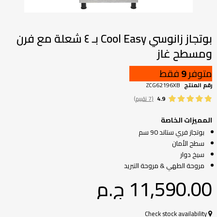
تخطي
إلى
بداية
بوتجاز زانوسي Cool Easy بـ ٤ شعلة مع فرن
معرض
ومسطح غاز
الصور
متوفر
9
فقط
رقم المنتج
ZCG62196XB
4.9
(7 تقييم)
المميزات الخاصة
بوتجاز فري ستاند 90 سم
سطح الأمان
سيخ دوار
مروحة الطهي & مروحة التبريد
11,590.00 ج.م‏
Check stock availability