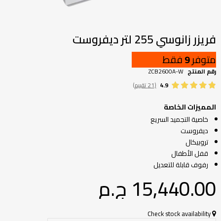
تخطي
إلى
بداية
فريزر زانوسي 255 لتر ديفروست
معرض
الصور
متوفر
9
فقط
رقم المنتج
ZCB2600A-W
4.9
(21 تقييم)
المميزات الخاصة
خاصية التجميد السريع
ديفروست
تروبيكال
قفل الأطفال
رفوف قابلة للتعديل
15,440.00 ج.م‏
Check stock availability