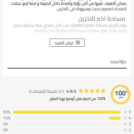
يمكن التعرف عليها من أجل رؤية واضحة داخل الكبينة و ايضا اربع عجلات
لتمنحك تصميم حديث وسهولة في التخزين
مساحة اكبر للتخزين
يوفر الفريزر مساحة كافية لطعامك من خلال ملحق سلة سلكية يمكن
تثبيته بثلاث طرق لمنحك مساحة أكثر تنظيمًا داخل الكابينة
اضاءة داخلية LED
عرض المزيد
للحصول على رؤية واضحة و إضاءة طويلة الأمد
قفل الأطفال
مواصفة
مما يمنحك القدرة على غلق باب الفريزر وإبقائه آمنًا بعيدًا عن متناول
الأطفال
4.9/5
(21 تقييمًا (تقييمات))
100
%
100% من المراجعين أوصوا بهذا المنتج
نوصي
90%
☆
5
10%
☆
4
0%
☆
3
0%
☆
2