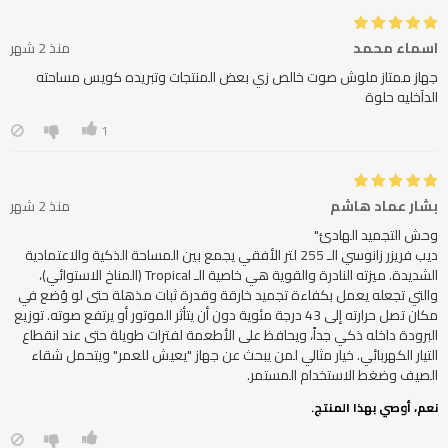
اسماء محمد
منذ 2 شهر
جهاز ممتاز ملوش صوت خالص زي بعض المنتجات وتبريده كويس مساحته
الدآخليه حلوة
1
بشار عماد هاشم
منذ 2 شهر
ديب فريزر زانوسي الـ 255 لتر الأفقي يجمع بين المساحة الذكية والاعتمادية
الشديدة. ميزته النادرة والقوية هي خاصية الـ Tropical (المناخ الاستوائي)،
والتي تجعله يعمل بكفاءة تجميد خارقة وقدرة ثبات مذهلة حتى لو وُضع في
مكان تصل حرارته إلى 43 درجة مئوية دون أن يتأثر الموتور أو يرتفع صوته. توزيع
البرودة داخله ذكي جداً، ويحافظ على الأطعمة لفترات طويلة حتى عند انقطاع
التيار الكهربائي. خيار مثالي لمن يبحث عن جهاز "يعيش للعمر" ويتحمل شقاء
الصيف وضغط الاستخدام المستمر.
نعم، أوصي بهذا المنتج.