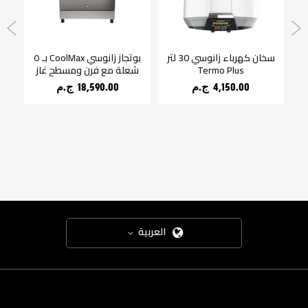
باء زانوسي 80 لتر
سخان كهرباء زانوسي 30 لتر
بوتجاز زانوسي CoolMax بـ ٥
Termo Plus
شعلة مع فرن ومسطح غاز
شع
4,150.00 ج.م‏
18,590.00 ج.م‏
العربية