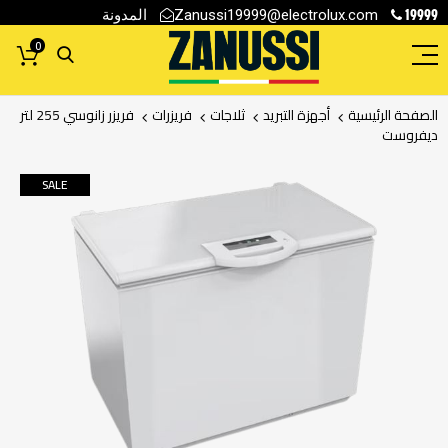
19999
المدونة
Zanussi19999@electrolux.com
0
الصفحة الرئيسية
أجهزة التبريد
ثلاجات
فريزرات
فريزر زانوسي 255 لتر
ديفروست
انتقل
SALE
إلى
النهاية
معرض
الصور