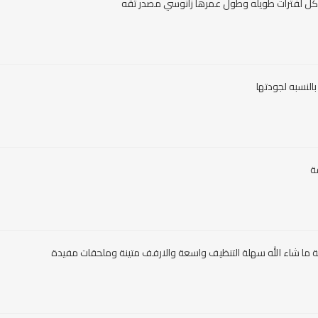
كل لفترات طويله وطول عمرها زانوسي مصدر ثقه
النسبه لجودتها
ة