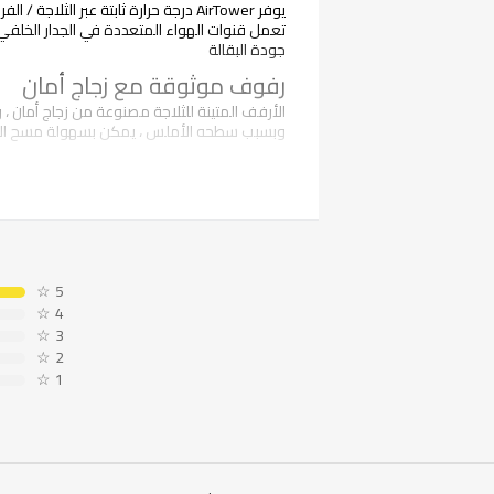
يوفر AirTower درجة حرارة ثابتة عبر الثلاجة / الفريزر
تعمل قنوات الهواء المتعددة في الجدار الخلفي ع
جودة البقالة
رفوف موثوقة مع زجاج أمان
الأرفف المتينة للثلاجة مصنوعة من زجاج أمان ، 
وبسبب سطحه الأملس ، يمكن بسهولة مسح الان
تخزين الخضراوات السهل بالأدرا
يمكنك الآن بسهولة تنظيم الفواكه والخضروات با
☆
5
☆
4
☆
3
☆
2
☆
1