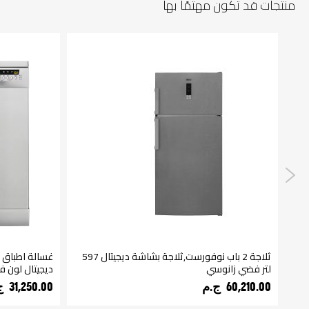
منتجات قد تكون مهتمًا بها
ثلاجة 2 باب نوفورست,ثلاجة بشاشة ديجيتال 597
لتر فضي زانوسي
ديجيتال لون 
60,210.00 ج.م‏
31,250.00 ج.م‏