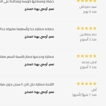
جميله ومساحتها كويسه وبتحافظ علي الا
سيد دمرداش
نعم، أوصي بهذا المنتج.
منذ 9 يوم
بصراحه ممتازه جدا وأسعارها مقبوله جداا ب
نصر نصرالدين
نعم، أوصي بهذا المنتج.
منذ 2 أسبوع
ممتازة وحجمها ممتاز بالنسبة للسعر صفق
ايمن محمد
نعم، أوصي بهذا المنتج.
منذ 3 أسبوع
الثلاجة ممتازة حتى الان ٤ سنين بدون صيانة ما شاء الله سهلة التنظيف واسعة والارفف متينة وملحقات مفيدة
أمل
نعم، أوصي بهذا المنتج.
منذ 1 شهرًا (أشهر)