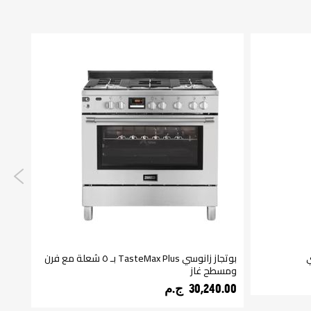
بوتجاز زانوسي TasteMax Plus بـ ٥ شعلة مع فرن
ومسطح غاز
كيلو
30,240.00 ج.م‏
550.00