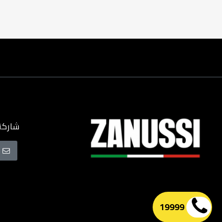
شاركنا
سجل
في
نشرتنا
البريدية
19999