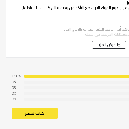
لى تدوير الهواء البارد ، مع التأكد من وصوله إلى كل رف الحفاظ على
وهو أقل عرضة للكسر مقارنة بالزجاج العادي
سكابات العرضية في لحظة
ج العريضة
عرض المزيد
لطريقة التي تريدها باستخدام أدراج الخضروات ذات العرض الكامل
100%
0%
0%
0%
0%
كتابة تقييم