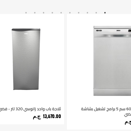
غسالة اطباق 60 سم 5 برامج تشغيل بشاشة
ثلاجة باب واحد زانوسي 320 لتر - فضي
فضي
13,670.00 ج.م‏