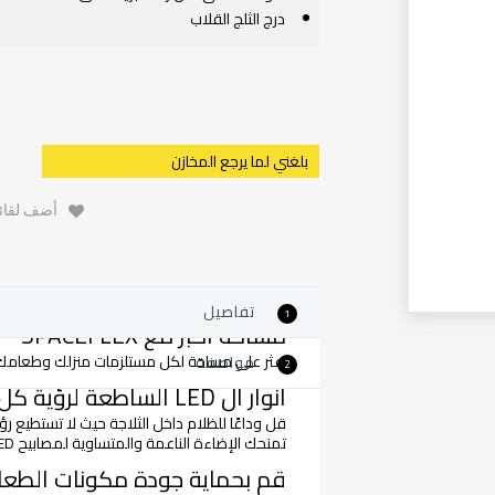
درج الثلج القلاب
بلغني لما يرجع المخازن
أضف لقائم
تفاصيل
1
مساحة اكبر مع SPACEFLEX
اعثر على مساحة لكل مستلزمات منزلك وطعامك مع ثلاجة SpaceFlex فائقة الطول. بارتفاع 12 س
مواصفة
2
انوار ال LED الساطعة لرؤية كل شيء بالداخل
قل وداعًا للظلام داخل الثلاجة حيث لا تستطيع رؤ
تمنحك الإضاءة الناعمة والمتساوية لمصابيح LED الداخلية الرؤية الساطعة
قم بحماية جودة مكونات الطعام مع تق