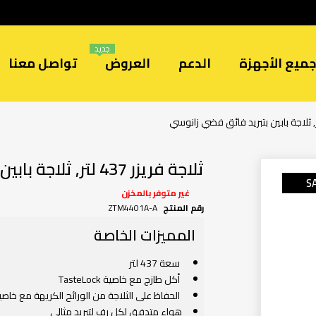
جديد
ميع الأجهزة
الدعم
العروض
تواصل معنا
ثلاجة فريزر 437 لتر, ثلاجة بابين بتبريد فائق فضي زانوسي
S
غير متوفر بالمخزن
رقم المنتج
ZTM4401A-A
المميزات الخاصة
سعة 437 لتر
أكل طازج مع خاصية TasteLock
الحفاظ على الثلاجة من الورائح الكريهة مع خاصية steGuard
هواء متدفق لكل رف لتبريد مثالى