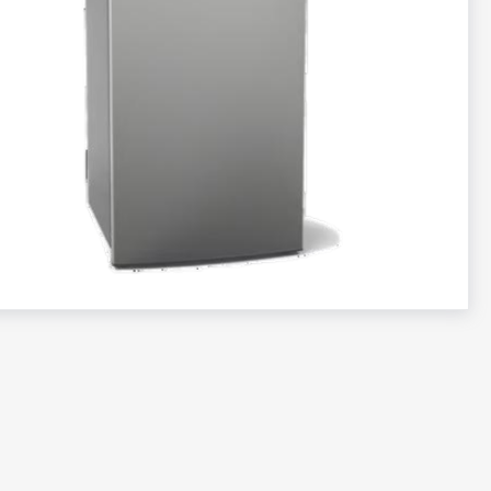
تخطي
إلى
بداية
معرض
الصور