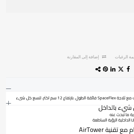
ة الرغبات
إضافة إلى المقارنة
م اكثر، لتسع كل شىء
ية ما تبحث عنه
نية AirTower