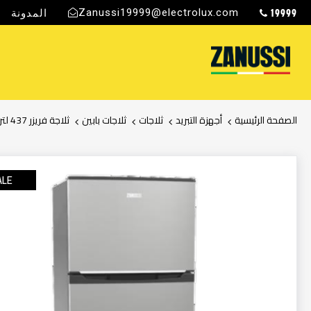
19999
Zanussi19999@electrolux.com
المدونة
ج
الصفحة الرئيسية
أجهزة التبريد
ثلاجات
ثلاجات بابين
ثلاجة فريزر 437 لتر, ثلاجة بابين بتبريد فائق فضي زانوسي
انتقل
إلى
ALE
النهاية
معرض
الصور