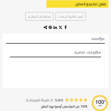
بلغني لما يرجع المخازن
أضف لقائمة الرغبات
إضافة إلى المقارنة
مواصفة
معلومات اضافية
معلومات
اضافية
5.0/5
(2 تقييمًا (تقييمات))
100
%
100% من المراجعين أوصوا بهذا المنتج
نوصي