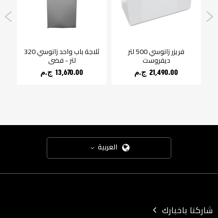
بوتجاز زانوسي CoolCast بـ ٤
فريزر زانوسي 500 لتر
ثلاجة باب واحد زانوسي 320
غ
ز
ديفروست
لتر - فضي
x
21,490.00 ج.م‏
13,670.00 ج.م‏
العربية
شاركنا باخبارك