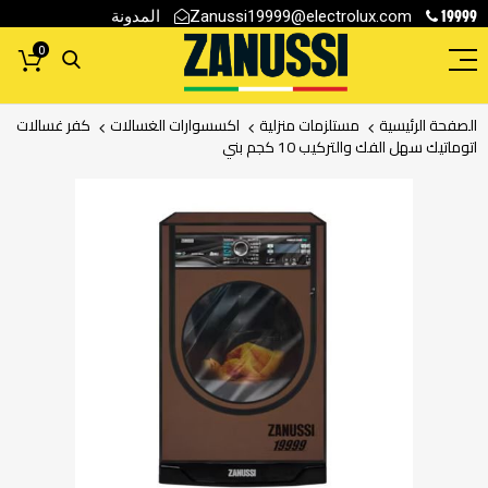
19999
المدونة
Zanussi19999@electrolux.com
0
الصفحة الرئيسية
مستلزمات منزلية
اكسسوارات الغسالات
كفر غسالات
اتوماتيك سهل الفك والتركيب 10 كجم بني
انتقل
إلى
النهاية
معرض
الصور