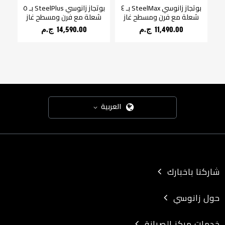
بوتجاز زانوسي CoolMax بـ ٥
بوتجاز زانوسي SteelMax بـ ٤
بوتجاز زانوسي SteelPlus بـ ٥
ز
شعلة مع فرن ومسطح غاز
شعلة مع فرن ومسطح غاز
شع
11,490.00 ج.م‏
14,590.00 ج.م‏
العربية
شاركنا باخبارك
حول زانوسي
خدمات مركز الصيانة