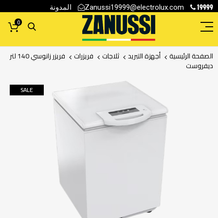
19999
المدونة
Zanussi19999@electrolux.com
0
الصفحة الرئيسية
أجهزة التبريد
ثلاجات
فريزرات
فريزر زانوسي 140 لتر
ديفروست
انتقل
SALE
إلى
النهاية
معرض
الصور