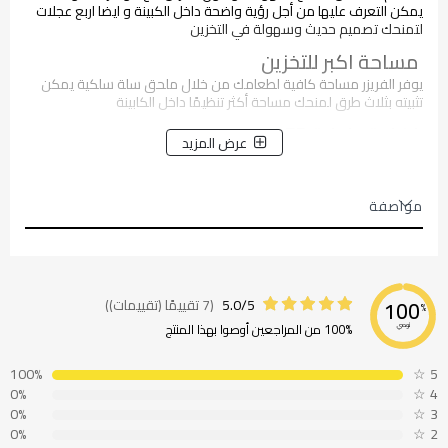
يمكن التعرف عليها من أجل رؤية واضحة داخل الكبينة و ايضا اربع عجلات
لتمنحك تصميم حديث وسهولة في التخزين
مساحة اكبر للتخزين
يوفر الفريزر مساحة كافية لطعامك من خلال ملحق سلة سلكية يمكن
تثبيته بثلاث طرق لمنحك مساحة أكثر تنظيمًا داخل الكابينة
اضاءة داخلية LED
عرض المزيد
للحصول على رؤية واضحة و إضاءة طويلة الأمد
قفل الأطفال
مواصفة
مما يمنحك القدرة على غلق باب الفريزر وإبقائه آمنًا بعيدًا عن متناول
الأطفال
5.0/5
(7 تقييمًا (تقييمات))
100
%
100% من المراجعين أوصوا بهذا المنتج
نوصي
100%
☆
5
0%
☆
4
0%
☆
3
0%
☆
2