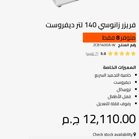
تخطي
إلى
بداية
فريزر زانوسي 140 لتر ديفروست
معرض
الصور
متوفر
8
فقط
رقم المنتج
ZCB1400A-W
5.0
(7 تقييم)
المميزات الخاصة
خاصية التجميد السريع
ديفروست
تروبيكال
قفل الأطفال
رفوف قابلة للتعديل
12,110.00 ج.م‏
Check stock availability