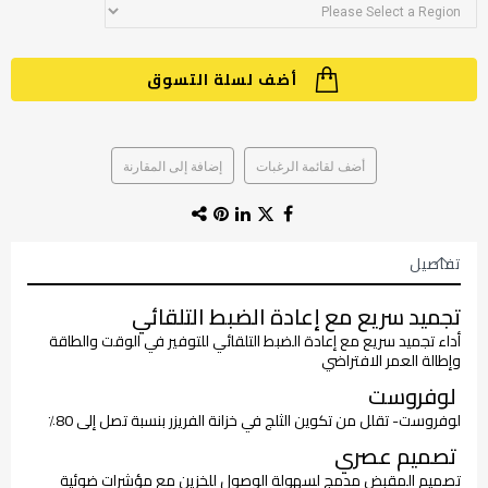
أضف لسلة التسوق
أضف لقائمة الرغبات
إضافة إلى المقارنة
تفاصيل
تجميد سريع مع إعادة الضبط التلقائي
أداء تجميد سريع مع إعادة الضبط التلقائي للتوفير في الوقت والطاقة
وإطالة العمر الافتراضي
لوفروست
لوفروست- تقلل من تكوين الثلج في خزانة الفريزر بنسبة تصل إلى 80٪
تصميم عصري
تصميم المقبض مدمج لسهولة الوصول للخزين مع مؤشرات ضوئية