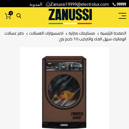
19999
المدونة
Zanussi19999@electrolux.com
0
الصفحة الرئيسية
مستلزمات منزلية
اكسسوارات الغسالات
كفر غسالات
اتوماتيك سهل الفك والتركيب 10 كجم بني
انتقل
إلى
النهاية
معرض
الصور