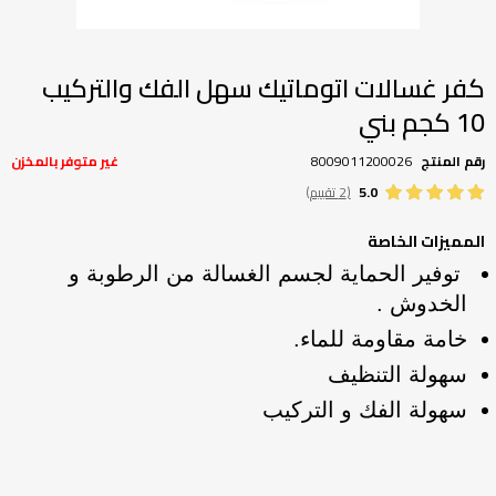
تخطي
إلى
بداية
كفر غسالات اتوماتيك سهل الفك والتركيب
معرض
10 كجم بني
الصور
رقم المنتج
8009011200026
غير متوفر بالمخزن
5.0
(2 تقييم)
المميزات الخاصة
توفير الحماية لجسم الغسالة من الرطوبة و
الخدوش .
خامة مقاومة للماء.
سهولة التنظيف
سهولة الفك و التركيب