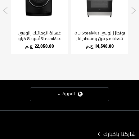
بوتجاز زانوسي SteelPlus بـ ٥
غسالة اتوماتيك زانوسي
شعلة مع فرن ومسطح غاز
SteamMax أسود 8 كيلو
ل
14,590.00 ج.م‏
22,050.00 ج.م‏
العربية
شاركنا باخبارك