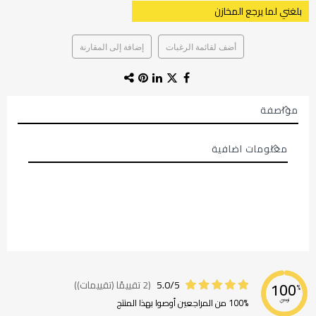
بلغني لما يرجع المخازن
أضف لقائمة الرغبات
إضافة إلى المقارنة
مواصفة
معلومات اضافية
معلومات
اضافية
5.0/5
(2 تقييمًا (تقييمات))
100
%
100% من المراجعين أوصوا بهذا المنتج
نوصي