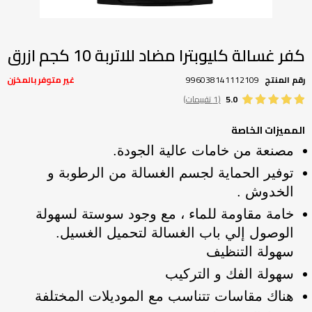
تخطي
إلى
بداية
كفر غسالة كليوبترا مضاد للاتربة 10 كجم ازرق
معرض
الصور
رقم المنتج
996038141112109
غير متوفر بالمخزن
5.0
(1 تقييمات)
المميزات الخاصة
مصنعة من خامات عالية الجودة.
توفير الحماية لجسم الغسالة من الرطوبة و
الخدوش .
خامة مقاومة للماء ، مع وجود سوستة لسهولة
الوصول إلي باب الغسالة لتحميل الغسيل.
سهولة التنظيف
سهولة الفك و التركيب
هناك مقاسات تتناسب مع الموديلات المختلفة