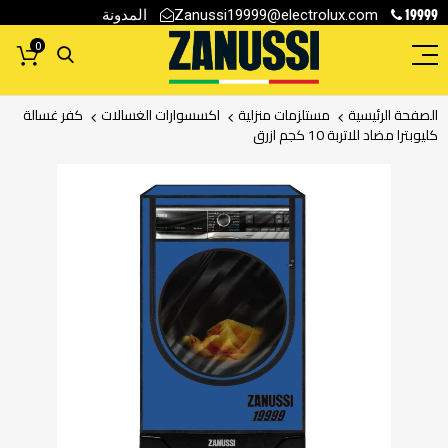
19999
المدونة
Zanussi19999@electrolux.com
0
الصفحة الرئيسية
مستلزمات منزلية
اكسسوارات الغسالات
كفر غسالة
كليوبترا مضاد للاتربة 10 كجم ازرق
انتقل
إلى
النهاية
معرض
الصور