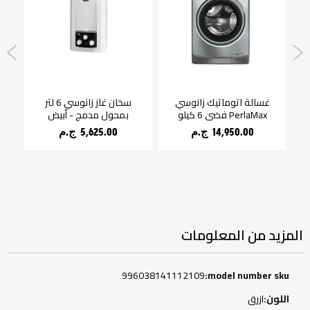
ل
غسالة اتوماتيك زانوسي
سخان غاز زانوسي 6 لتر
غ
PerlaMax فضي 6 كيلو
بمحول مدمج - أبيض
x
14,950.00 ج.م‏
5,625.00 ج.م‏
المزيد من المعلومات
المزيد
996038141112109
من
المعلومات
ازرق