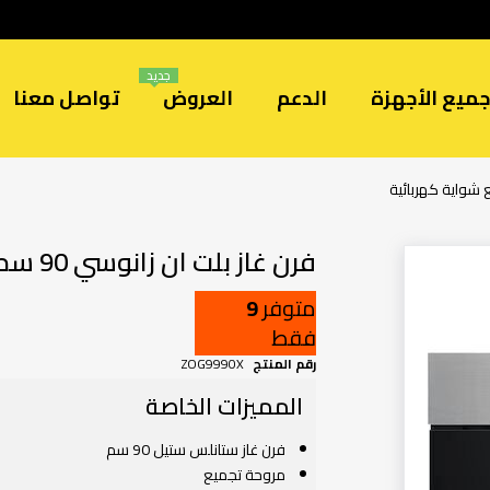
جديد
ميع الأجهزة
الدعم
العروض
تواصل معنا
فرن غاز بلت ان زانوسي 90 سم مع شواية كهربائية
متوفر
9
فقط
رقم المنتج
ZOG9990X
المميزات الخاصة
فرن غاز ستانلس ستيل 90 سم
مروحة تجميع