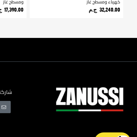
كهرباء ومسطح غاز
ومسطح غاز
32,240.00 ج.م‏
17,390.00 ج.م‏
شاركنا
سجل
في
نشرتنا
البريدية