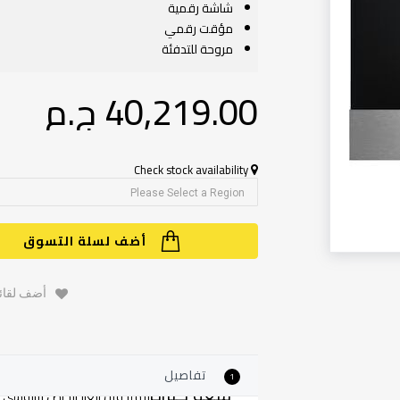
شاشة رقمية
مؤقت رقمي
مروحة للتدفئة
40,219.00 ج.م‏
Check stock availability
أضف لسلة التسوق
أضف لقائم
تفاصيل
1
سعة كبيرة
يتميز فرن الغاز الخاص بزانوسي