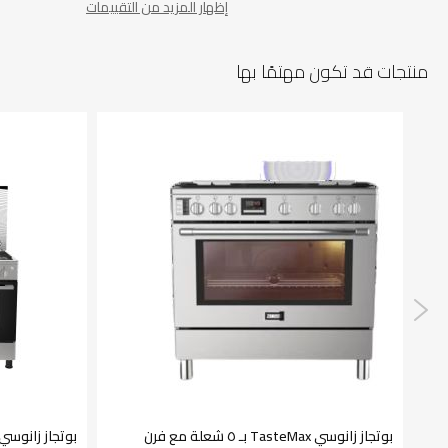
إظهار المزيد من التقييمات
منتجات قد تكون مهتمًا بها
بوتجاز زانوسي TasteMax بـ ٥ شعلة مع فرن