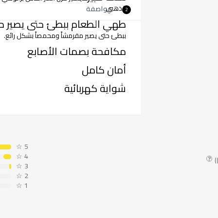
الذهبي
مواصفة
2
طهي الطعام ببطئ حتى يصير مق
ببطئ حتى يصير مقرمشاً ومحمصاً بشكل رائع.
مكافحة بصمات الأصابع
أمان كامل
شواية كهربائية
☆
5
☆
4
☆
3
☆
2
☆
1