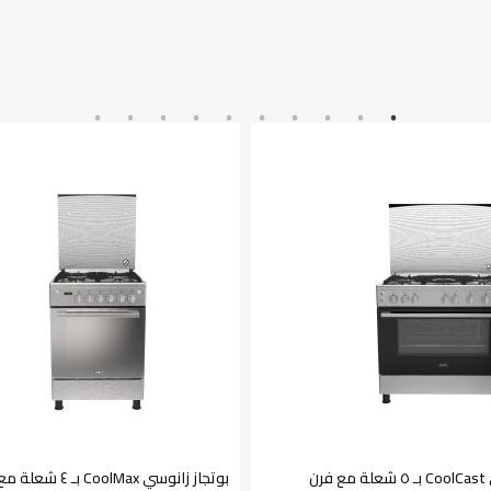
بوتجاز زانوسي CoolCast بـ ٥ شعلة مع فرن
بوتجاز زانوسي CoolMax بـ ٤