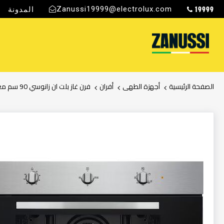
19999
Zanussi19999@electrolux.com
المدونة
ج
الصفحة الرئيسية
أجهزة الطهى
أفران
فرن غاز بلت ان زانوسي 90 سم مع شواية كهربائية
انتقل
إلى
النهاية
معرض
الصور