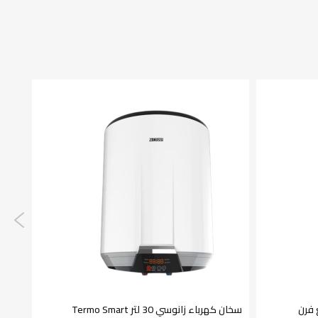
 شعلة مع فرن
سخان كهرباء زانوسي 30 لتر Termo Smart
ثلاجة ب