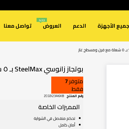
جديد
ميع الأجهزة
الدعم
العروض
تواصل معنا
بوتجاز زانوسي SteelMax بـ ٥ شعلة مع فرن ومسطح غاز
متوفر
7
فقط
رقم المنتج
ZCG923A6XB
المميزات الخاصة
تحكم منفصل في الشواية
أمان كامل