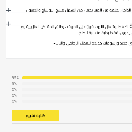
الداخل بطبقة من المينا تجعل من السهل مسح الاوساخ والدهون
اضغط لإشعال اللهب فورًا على الموقد. يطلق المقبض الغاز ويقوم
يدوي، فقط بداية مناسبة للطبخ.
ديد ورسومات جديدة للغطاء الزجاجي والباب•
95%
5%
0%
0%
0%
كتابة تقييم