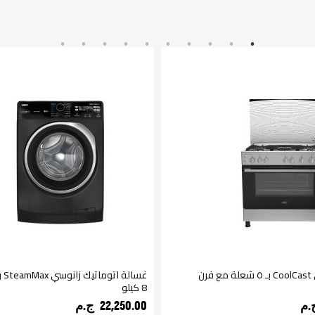
بوتجاز زانوسي CoolCast بـ ٥ شعلة مع فرن
غسا
8 كيلو
22,250.00 ج.م‏