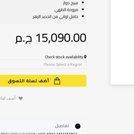
سيخ دوار
مروحة الطهي
حامل اواني من الحديد الزهر
15,090.00 ج.م‏
Check stock availability
أضف لسلة التسوق
أضف لقائم
تفاصيل
1
السلامة أولاً
انسى القلق نحو تسرُب الغاز حي