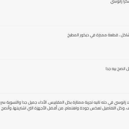
شكرا زانوسي
مشاكل ، قطعة مميزة في ديكور المطبخ
 انصح بيه جدا
ا زانوسي في حته تانيه تجربة ممتازة بكل المقاييس. الأداء جميل جدا والتسوية سر
 وكل التفاصيل تعكس جودة واهتمام. من أفضل الأجهزة التي اشتريتها، وأنصح ب