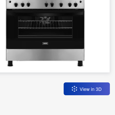
تخطي
إلى
بداية
معرض
View in 3D
الصور