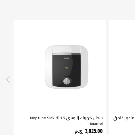
لة اتوماتيك زانوسي SteamMax رمادي غامق
سخان كهرباء زانوسي 15 لتر Neptune Sink
غسالة ات
Enamel
050.00
3,825.00 ج.م‏