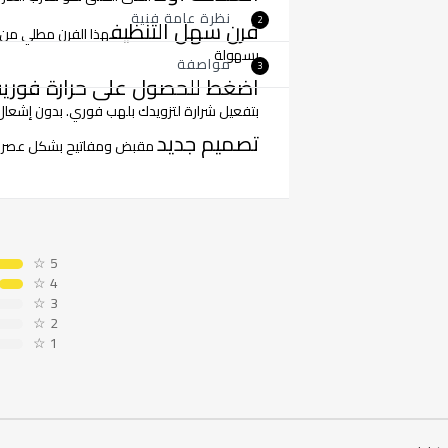
نظرة عامة فنية
2
فرن سهل التنظيف
هذا الفرن مطلي من 
بسهولة
مواصفة
3
اضغط للحصول على حرارة فورية
بتفعيل شرارة لتزويدك بلهب فوري. بدون إشعال 
تصميم جديد
مقبض ومفاتيح بشكل عصرى ج
☆
5
☆
4
☆
3
☆
2
☆
1