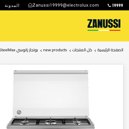
19999
Zanussi19999@electrolux.com
المدونة
ج
الصفحة الرئيسية
كل المنتجات
new products
بوتجاز زانوسي SteelMax بـ ٥ شعلة مع فرن ومسطح غاز
انتقل
إلى
النهاية
معرض
الصور