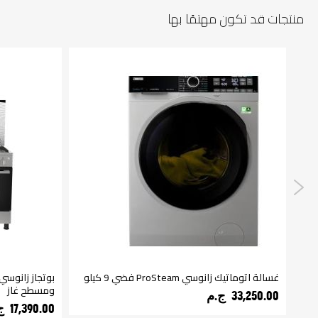
منتجات قد تكون مهتمًا بها
غسالة اتوماتيك زانوسي ProSteam فضي 9 كيلو
ومسطح غاز
33,250.00 ج.م‏
17,390.00 ج.م‏