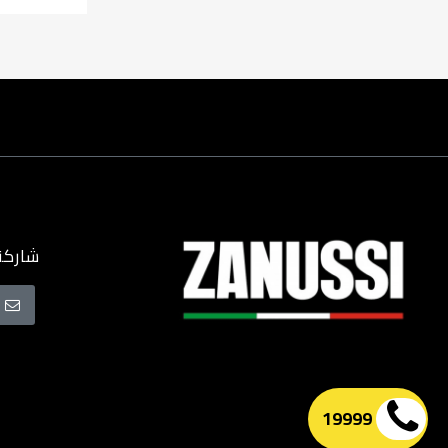
شاركنا
سجل
في
نشرتنا
البريدية
19999