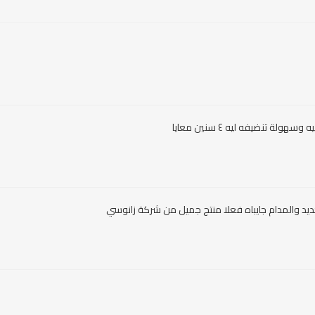
ولة تنضيفه ليه ٤ سنين معايا
جديد والمدام جايباه فعلا منتج جميل من شركة زانوسي