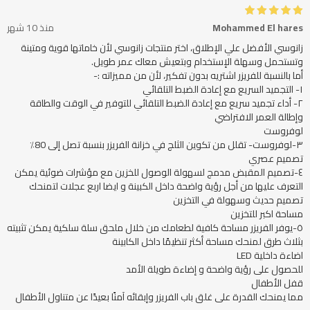
Mohammed El hares
منذ 10 شهر
زانوسي الأفضل علي الإطلاق، اختر منتجات زانوسي لأن خاماتها قوية ومتينة
٢- أداء تجميد سريع مع إعادة الضبط التلقائي للتوفير في الوقت والطاقة
٤-تصميم المقبض مدمج لسهولة الوصول للخزين مع مؤشرات ضوئية يمكن
التعرف عليها من أجل رؤية واضحة داخل الكبينة و ايضا اربع عجلات لتمنحك
٥-يوفر الفريزر مساحة كافية لطعامك من خلال ملحق سلة سلكية يمكن تثبيته
مما يمنحك القدرة على غلق باب الفريزر وإبقائه آمنًا بعيدًا عن متناول الأطفال