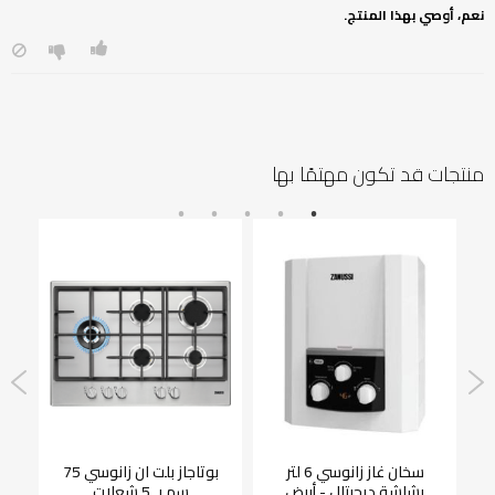
نعم، أوصي بهذا المنتج.
منتجات قد تكون مهتمًا بها
سي 88
سخان غاز زانوسي 6 لتر
بوتاجاز بلت ان زانوسي 75
بشاشة ديجيتال - أبيض
سم بـ 5 شعلات