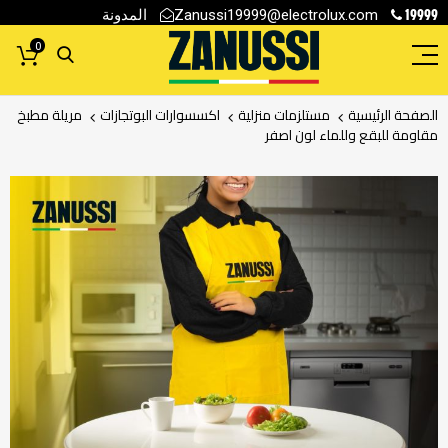
19999
المدونة
Zanussi19999@electrolux.com
0
الصفحة الرئيسية
مستلزمات منزلية
اكسسوارات البوتجازات
مريلة مطبخ
مقاومة للبقع وللماء لون اصفر
انتقل
إلى
النهاية
معرض
الصور