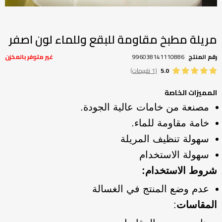
تخطي
إلى
بداية
مريلة مطبخ مقاومة للبقع وللماء لون اصفر
معرض
الصور
رقم المنتج
996038141110886
غير متوفر بالمخزن
5.0
(1 تقييمات)
المميزات الخاصة
مصنعة من خامات عالية الجودة.
خامة مقاومة للماء.
سهولة تنظيف المريلة
سهولة الاستخدام
شروط الاستخدام:
عدم وضع المنتج في الغسالة
المقاسات
: