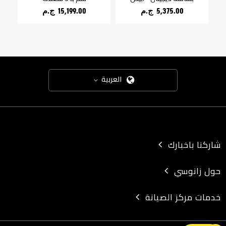
5,375.00 ج.م‏
15,199.00 ج.م‏
العربية
شاركنا باخبارك
حول زانوسي
خدمات مركز الصيانة