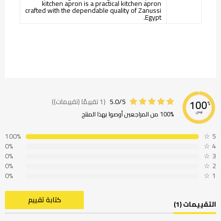
kitchen apron is a practical kitchen apron
crafted with the dependable quality of Zanussi
Egypt.
5.0/5
(1 تقييمًا (تقييمات))
100
%
100% من المراجعين أوصوا بهذا المنتج
نوصي
100%
☆
5
0%
☆
4
0%
☆
3
0%
☆
2
0%
☆
1
كتابة تقييم
التقييمات (1)