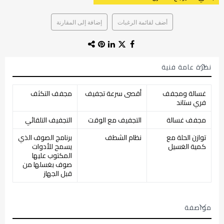
أضف لقائمة الرغبات
إضافة إلى المقارنة
نظرة عامة فنية
غسالة ومجفف
أقصى سرعة تجفيف
مجفف التكثف
فري ستاند
مجفف غسالة
التجفيف مع الوقت
التجفيف التلقائي
توازن الحلة مع
نظام الشطف
برنامج الصوف الذي
كمية الغسيل
يسمح للأدوات
المكتوب عليها
صوف بغسلها من
قبل الجهاز
مواصفة