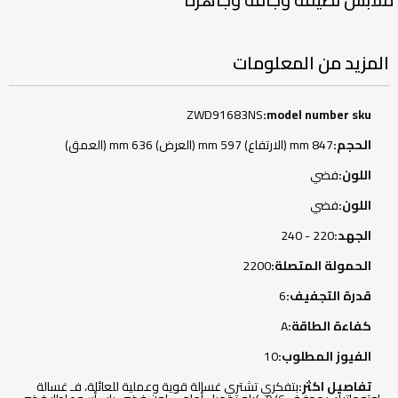
المزيد من المعلومات
المزيد
ZWD91683NS
من
المعلومات
847 mm (الارتفاع) 597 mm (العرض) 636 mm (العمق)
فضي
فضي
220 - 240
2200
6
A
10
بتفكري تشتري غسالة قوية وعملية للعائلة، فـ غسالة