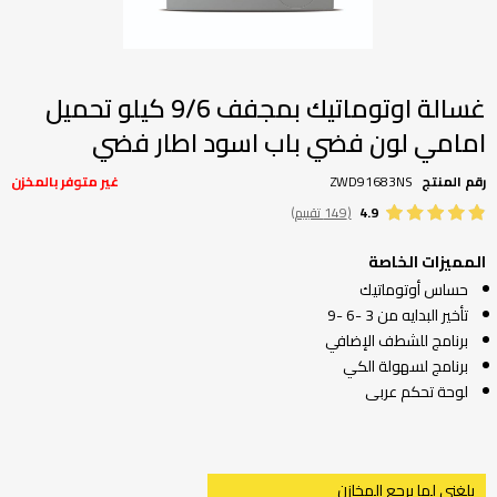
تخطي
إلى
بداية
غسالة اوتوماتيك بمجفف 9/6 كيلو تحميل
معرض
امامي لون فضي باب اسود اطار فضي
الصور
رقم المنتج
ZWD91683NS
غير متوفر بالمخزن
4.9
(149 تقييم)
المميزات الخاصة
حساس أوتوماتيك
تأخير البدايه من 3 -6 -9
برنامج للشطف الإضافي
برنامج لسهولة الكي
لوحة تحكم عربى
بلغني لما يرجع المخازن