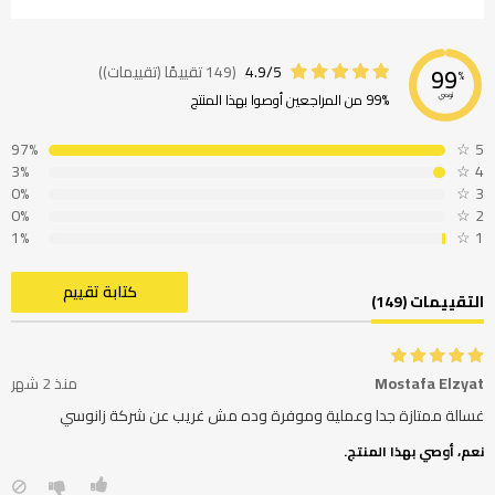
4.9/5
(149 تقييمًا (تقييمات))
99
%
99% من المراجعين أوصوا بهذا المنتج
نوصي
97%
☆
5
3%
☆
4
0%
☆
3
0%
☆
2
1%
☆
1
كتابة تقييم
التقييمات (149)
Mostafa Elzyat
منذ 2 شهر
غسالة ممتازة جدا وعملية وموفرة وده مش غريب عن شركة زانوسي
نعم، أوصي بهذا المنتج.