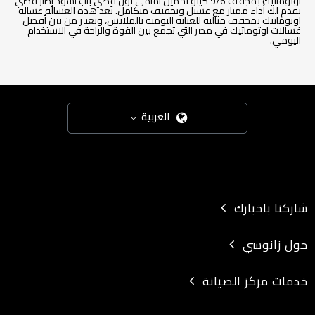
اوتوماتيك بمجفف 9/6 كيلو تحميل أمامي لون فضي باب أسود إطار فضي
تقدم لك أداء ممتاز مع غسيل وتجفيف متكامل. تُعد هذه الغسالة غسالة
اوتوماتيك بمجفف مثالية للعناية اليومية بالملابس، وتعتبر من بين أفضل
غسالات اوتوماتيك في مصر التي تجمع بين القوة والراحة في الاستخدام
اليومي.
العربية
شاركنا باخبارك
حول زانوسي
خدمات مركز الصيانة