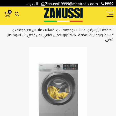
19999
المدونة
Zanussi19999@electrolux.com
0
الصفحة الرئيسية
غسالات ومجففات
غسالات ملابس مع مجفف
غسالة اوتوماتيك بمجفف 9/6 كيلو تحميل امامي لون فضي باب اسود اطار
فضي
انتقل
إلى
النهاية
معرض
الصور