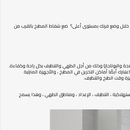
ن خلال وضع فرنك بمستوى أعلى؟ ضع شفاط المطبخ بالقرب من
اجة والبوتاجاز) وذلك من أجل الطهي والتنظيف بكل راحة وكفاءة.
فعة على تخطيط المطبخ في تحديد "مثلث العمل" والذي يكون غالباً على شكل حرف U أو L . ضعي في اعتبارك أيضًا أماكن التخزين في المطبخ ، والأجهزة المنزلية
زة وقت الطبخ والتنظيف.
قة إلى 5 مناطق ، وهم مواد استهلاكية ، ومواد غيراستهلاكية ، التنظيف ، الإعداد ، ومناطق الطهي ، وهذا يسمح