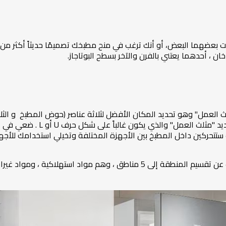
بعضهما البعض، أو أنك ترغب في منح مطبخك تصميمًا حديثاً أكثر م
ان ، أحدهما يعتني بالفرن والآخر بسطح البوتاجاز.
لث العمل" وهو تحديد المكان الأفضل لثلاثة عناصر (حوض المطبخ و الثل
سيساعدك إلقاء نظرة من زاوية مرت
ستتحركين داخل المطبخ بين الأجهزة المختلفة وتخيلي استخدامك للأجه
سواء كان لديك مساحة صغيرة أو كبيرة ، يمكنك بدلاً من ذلك البحث عن تقسيم المنط