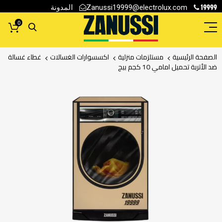
19999
المدونة
Zanussi19999@electrolux.com
0
الصفحة الرئيسية
مستلزمات منزلية
اكسسوارات الغسالات
غطاء غسالة
ضد الأتربة تحميل امامي 10 كجم بيج
انتقل
إلى
النهاية
معرض
الصور