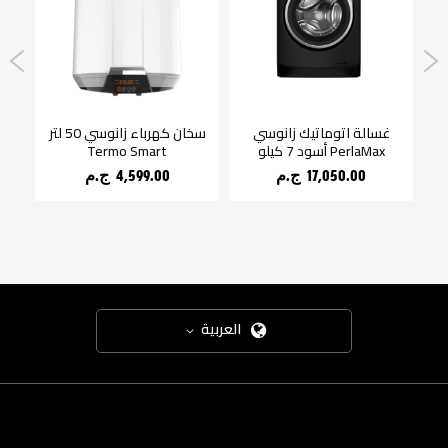
غسالة اتوماتيك زانوسي
سخان كهرباء زانوسي 50 لتر
SteamMax رمادي غامق 7
PerlaMax أسود 7 كيلو
Termo Smart
17,050.00 ج.م‏
4,599.00 ج.م‏
العربية