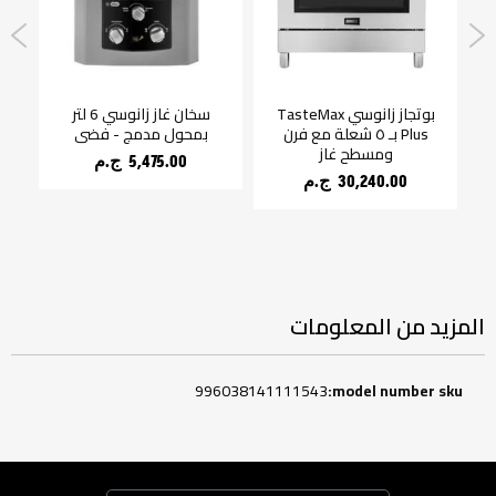
بوتجاز زانوسي TasteMax
سخان غاز زانوسي 6 لتر
غ
Plus بـ ٥ شعلة مع فرن
بمحول مدمج - فضي
x
ومسطح غاز
5,475.00 ج.م‏
30,240.00 ج.م‏
المزيد من المعلومات
المزيد
996038141111543
من
المعلومات