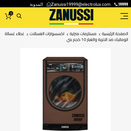
19999
المدونة
Zanussi19999@electrolux.com
0
الصفحة الرئيسية
مستلزمات منزلية
اكسسوارات الغسالات
غطاء غسالة
اتوماتيك ضد الاتربة والغبار 10 كجم بني
انتقل
إلى
النهاية
معرض
الصور