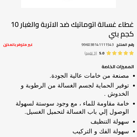
تخطي
إلى
بداية
غطاء غسالة اتوماتيك ضد الاتربة والغبار 10
معرض
كجم بني
الصور
رقم المنتج
996038141111543
غير متوفر بالمخزن
5.0
(3 تقييم)
المميزات الخاصة
مصنعة من خامات عالية الجودة.
توفير الحماية لجسم الغسالة من الرطوبة و
الخدوش .
خامة مقاومة للماء ، مع وجود سوستة لسهولة
الوصول إلي باب الغسالة لتحميل الغسيل.
سهولة التنظيف
سهولة الفك و التركيب