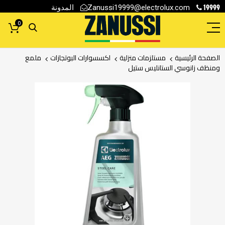
19999
المدونة
Zanussi19999@electrolux.com
0
الصفحة الرئيسية
مستلزمات منزلية
اكسسوارات البوتجازات
ملمع
ومنظف زانوسي الستانليس ستيل
انتقل
إلى
النهاية
معرض
الصور