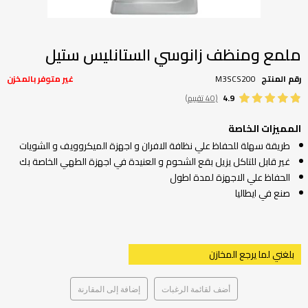
تخطي
إلى
بداية
ملمع ومنظف زانوسي الستانليس ستيل
معرض
الصور
رقم المنتج
M3SCS200
غير متوفر بالمخزن
4.9
(40 تقييم)
المميزات الخاصة
طريقة سهلة للحفاظ علي نظافة الافران و اجهزة الميكروويف و الشويات
غير قابل للتاكل يزيل بقع الشحوم و العنيدة في اجهزة الطهي الخاصة بك
الحفاظ علي الاجهزة لمدة اطول
صنع في ايطاليا
بلغني لما يرجع المخازن
أضف لقائمة الرغبات
إضافة إلى المقارنة