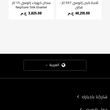
سم 5 برامج
ثلاجة بابين زانوسي 597 لتر -
سخان كهرباء زانوسي 15 لتر
ن
فضي
Neptune Sink Enamel
60,210.00 ج.م‏
3,825.00 ج.م‏
العربية
شاركنا باخبارك
حول زانوسي