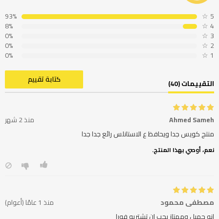
93%
☆
5
8%
☆
4
0%
☆
3
0%
☆
2
0%
☆
1
كتابة تقييم
التقييمات (40)
Ahmed Sameh
منذ 2 شهر
منتج كويس جدا ويحافظ ع الاستانلس رائع جدا جدا
نعم، أوصي بهذا المنتج.
مصطفى محمود
منذ 1 عامًا (أعوام)
انه جميل وممتاز يجب ان تشتريه فورا