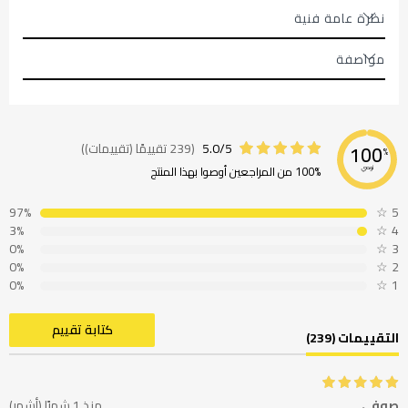
نظرة عامة فنية
مواصفة
5.0/5
(239 تقييمًا (تقييمات))
100
%
100% من المراجعين أوصوا بهذا المنتج
نوصي
97%
☆
5
3%
☆
4
0%
☆
3
0%
☆
2
0%
☆
1
كتابة تقييم
التقييمات (239)
صوفي
منذ 1 شهرًا (أشهر)