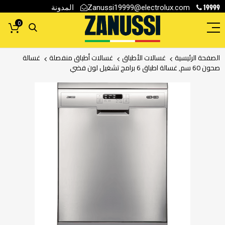
19999
المدونة
Zanussi19999@electrolux.com
0
الصفحة الرئيسية
غسالات الأطباق
غسالات أطباق منفصلة
غسالة
صحون 60 سم, غسالة اطباق 6 برامج تشغيل لون فضي
انتقل
إلى
النهاية
معرض
الصور