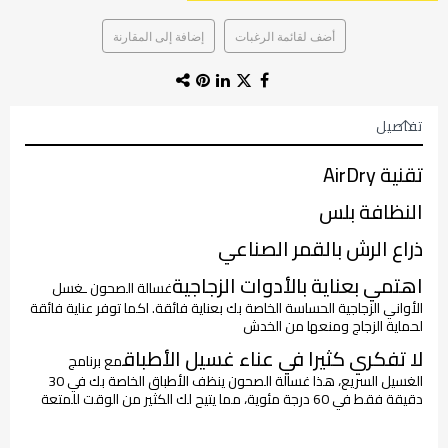
أضف لقائمة الرغبات
إضافة إلى المقارنة
تفاصيل
تقنية AirDry
النظافة بلس
ذراع الرش بالقمر الصناعي
اهتمي بعناية بالأدوات الزجاجية
غسالة الصحون ـغسل
الأواني الزجاجية الحساسة الخاصة بك بعناية فائقة. اكما توفر عناية فائقة
لحماية الزجاج ومنعها من الخدش
لا تفكري كثيرا في عناء غسيل الأطباق
مع برنامج
الغسيل السريع، هذا غسالة الصحون ينظف الأطباق الخاصة بك في 30
دقيقة فقط في 60 درجة مئوية، مما يتيح لك الكثير من الوقت للمتعة