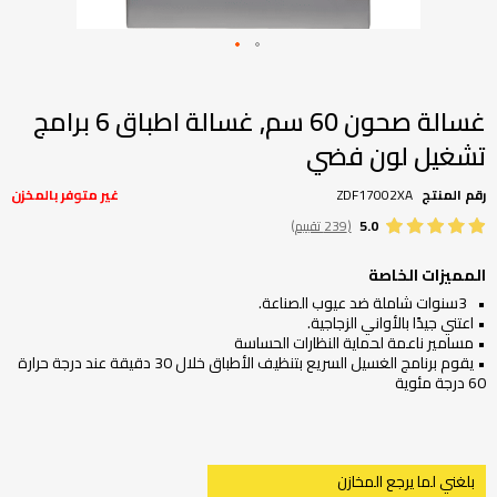
تخطي
إلى
بداية
غسالة صحون 60 سم, غسالة اطباق 6 برامج
معرض
تشغيل لون فضي
الصور
رقم المنتج
ZDF17002XA
غير متوفر بالمخزن
5.0
(239 تقييم)
المميزات الخاصة
• 3سنوات شاملة ضد عيوب الصناعة.
• اعتني جيدًا بالأواني الزجاجية.
• مسامير ناعمة لحماية النظارات الحساسة
• يقوم برنامج الغسيل السريع بتنظيف الأطباق خلال 30 دقيقة عند درجة حرارة
60 درجة مئوية
بلغني لما يرجع المخازن