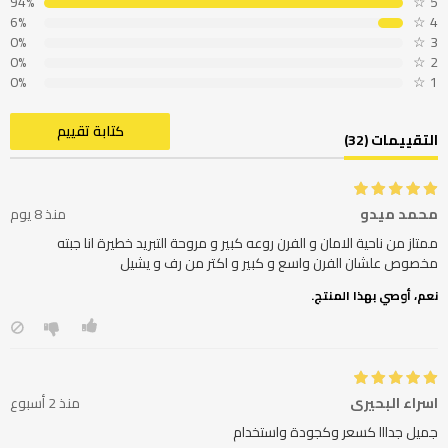
94%
☆
5
6%
☆
4
0%
☆
3
0%
☆
2
0%
☆
1
كتابة تقييم
التقييمات (32)
محمد ميدو
منذ 8 يوم
ممتاز من ناحية الامان و الفرن روعه كبير و مروحة التبريد خطيرة انا جبته
مخصوص علشان الفرن واسع و كبير و اكتر من رف و يشيل
نعم، أوصي بهذا المنتج.
اسراء البحيري
منذ 2 أسبوع
جميل جدااا كسعر وكجودة واستخدام