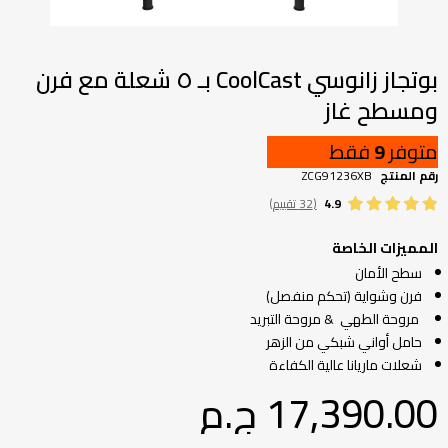
تخطي
إلى
بداية
بوتجاز زانوسي CoolCast بـ ٥ شعلة مع فرن
معرض
ومسطح غاز
الصور
متوفر
9
فقط
رقم المنتج
ZCG91236XB
4.9
(32 تقييم)
المميزات الخاصة
سطح الأمان
فرن وشواية (تحكم منفصل)
مروحة الطهي & مروحة التبريد
حامل أواني شبكي من الزهر
شعلات ماريانا عالية الكفاءة
17,390.00 ج.م‏