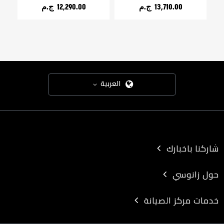
13,710.00 ج.م‏
12,290.00 ج.م‏
العربية
شاركنا باخبارك
حول زانوسي
خدمات مركز الصيانة