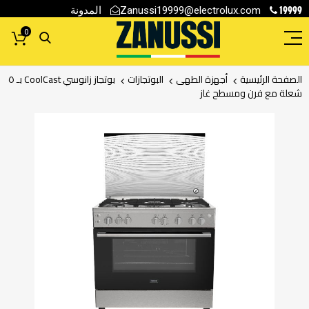
19999
المدونة
Zanussi19999@electrolux.com
0
الصفحة الرئيسية
أجهزة الطهى
البوتجازات
بوتجاز زانوسي CoolCast بـ ٥
شعلة مع فرن ومسطح غاز
انتقل
إلى
النهاية
معرض
الصور