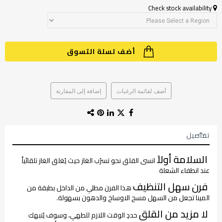
Check stock availability
أضف لسلة التسوق
أضف لقائمة الرغبات
إضافة إلى المقارنة
تفاصيل
السلامة أولاً
انسى القلق نحو تسرُب الغاز حيث يُغلق الغاز تلقائياً
عند انطفاء الشعلة
فرن سهل التنظيف
هذا الفرن مطلي من الداخل بطبقة من
المينا تجعل من السهل مسح الاوساخ والدهون بسهولة.
لا مزيد من القلق
حددِ الوقت اللازم للطهي، وسوف يُنبهك