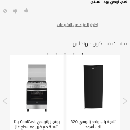
نعم، أوصي بهذا المنتج.
إظهار المزيد من التقييمات
منتجات قد تكون مهتمًا بها
 زانوسي 320
ثلاجة باب واحد زانوسي 320
بوتجاز زانوسي CoolCast بـ ٤
غ
لتر - أسود
شعلة مع فرن ومسطح غاز