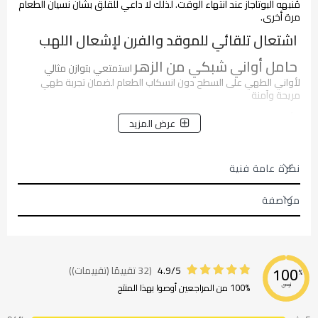
مُنبهه البوتاجاز عند انتهاء الوقت. لذلك لا داعي للقلق بشأن نسيان الطعام
مرة أخرى.
اشتعال تلقائي للموقد والفرن لإشعال اللهب
حامل أواني شبكي من الزهر
استمتعي بتوازن مثالي
لأواني الطهي على السطح دون انسكاب الطعام لضمان تجربة طهي
مريحة وآمنة
شعلات ماريانا عالية الكفاءة
شعلة اقوى بكفاءة اعلى
عرض المزيد
و15%استهلاك اقل .
تصميم جديد
:مقبض ومفاتيح بشكل عصرى جديد ورسومات
نظرة عامة فنية
جديدة للغطاء الزجاجي والباب
مواصفة
4.9/5
(32 تقييمًا (تقييمات))
100
%
100% من المراجعين أوصوا بهذا المنتج
نوصي