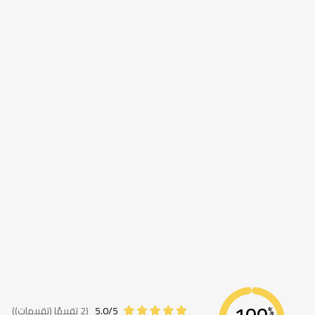
معلومات
اضافية
5.0/5
(2 تقييمًا (تقييمات))
%