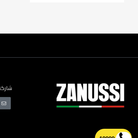
شاركنا
سجل
في
نشرتنا
البريدية