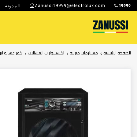
19999
Zanussi19999@electrolux.com
المدونة
ج
الصفحة الرئيسية
مستلزمات منزلية
اكسسوارات الغسالات
كفر غسالة اتوماتي
انتقل
إلى
النهاية
معرض
الصور