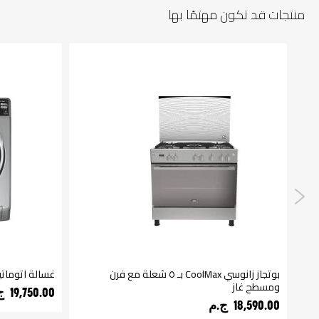
منتجات قد تكون مهتمًا بها
بوتجاز زانوسي CoolMax بـ ٥ شعلة مع فرن
غسالة اتوماتيك زانوسي x
ومسطح غاز
19,750.00 ج.م‏
18,590.00 ج.م‏