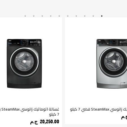
SteamMa فضي 7 كيلو
غسا
7 كيلو
20,250.00 ج.م‏