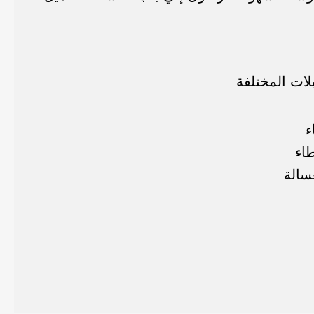
ات المختلفة
ء
طاء
سالة