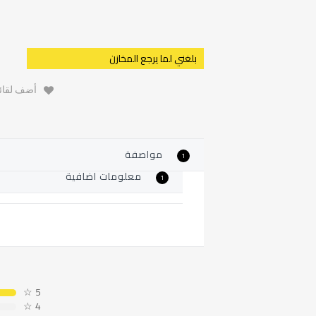
بلغني لما يرجع المخازن
أضف لقائم
مواصفة
1
معلومات اضافية
1
☆
5
☆
4