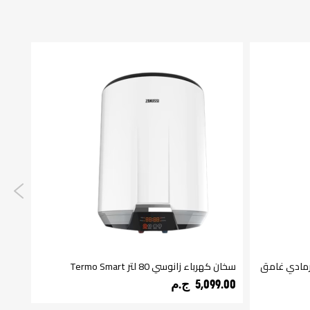
لة اتوماتيك زانوسي SteamMax رمادي غامق
سخان كهرباء زانوسي 80 لتر Termo Smart
غسالة ات
5,099.00 ج.م‏
050.00