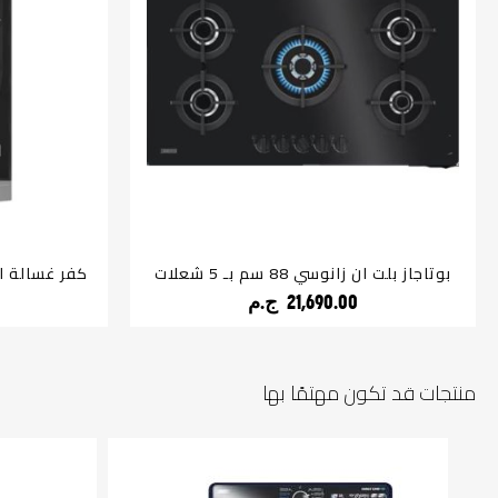
بوتاجاز بلت ان زانوسي 88 سم بـ 5 شعلات
21,690.00 ج.م‏
منتجات قد تكون مهتمًا بها