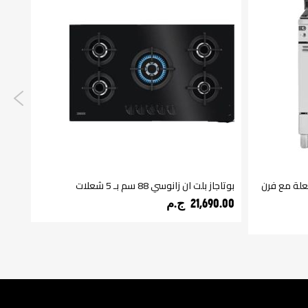
انوسي TasteMax Plus بـ ٥ شعلة مع فرن
بوتاجاز بلت ان زانوسي 88 سم بـ 5 شعلات
فريزر زانو
21,690.00 ج.م‏
,110.00