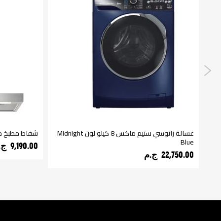
غسالة زانوسي ستيم ماكس 8 كيلو لون Midnight
شفاط مطبخ مدخن
Blue
9,190.00 ج.م‏
22,750.00 ج.م‏