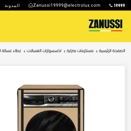
19999
Zanussi19999@electrolux.com
المدونة
ج
الصفحة الرئيسية
مستلزمات منزلية
اكسسوارات الغسالات
غطاء غسالة اتوماتيك
انتقل
إلى
النهاية
معرض
الصور