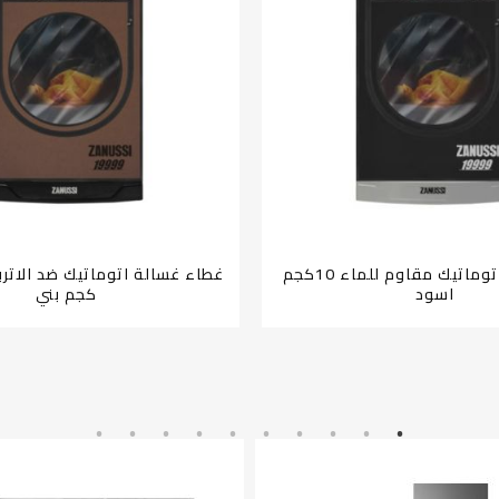
كفر غسالة اتوماتيك مقاوم للماء 10كجم
اسود
كجم بني