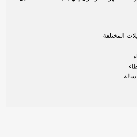
ات المختلفة
ء
طاء
سالة