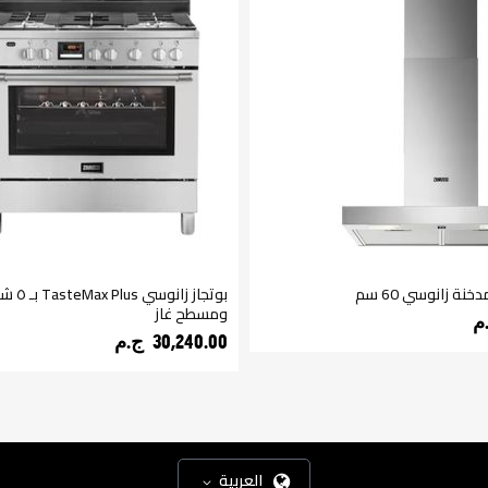
ة زانوسي 60 سم
بوتجاز ز
ومسطح غاز
30,240.00 ج.م‏
العربية