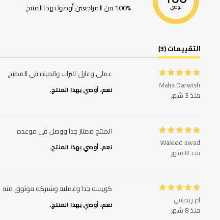
100% من المراجعين أوصوا بهذا المنتج
نوصي
التقييمات (3)
عملى وعازل للتراب والمياه فى المطبخ
Maha Darwish
نعم، أوصي بهذا المنتج.
منذ 3 شهر
المنتج ممتاز جدا ووصل في موعده
Waleed awad
نعم، أوصي بهذا المنتج.
منذ 8 شهر
كويسه جدا وعمليه وشىركه موثوق منه
ام ريماس
نعم، أوصي بهذا المنتج.
منذ 8 شهر