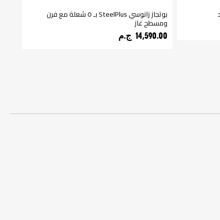
بوتجاز زانوسي SteelPlus بـ ٥ شعلة مع فرن
ومسطح غاز
ومسط
14,590.00 ج.م‏
090.00