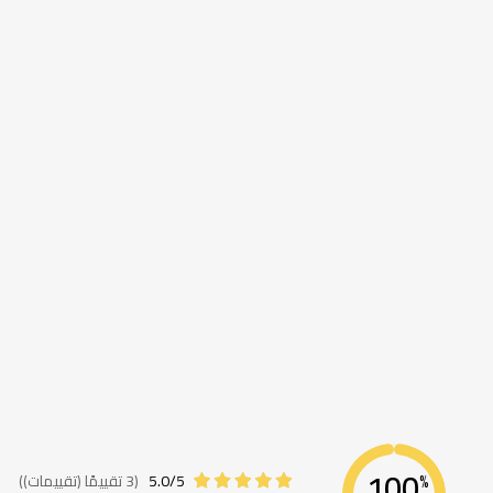
معلومات
اضافية
100
5.0/5
(3 تقييمًا (تقييمات))
%