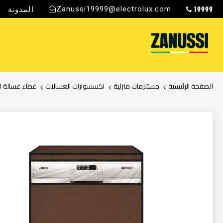
19999
Zanussi19999@electrolux.com
المدونة
ج
الصفحة الرئيسية
مستلزمات منزلية
اكسسوارات الغسالات
غطاء غسالة ا
انتقل
إلى
النهاية
معرض
الصور