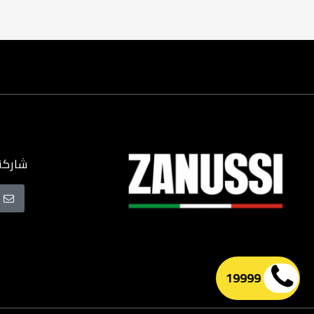
شاركنا
سجل
في
نشرتنا
البريدية
19999