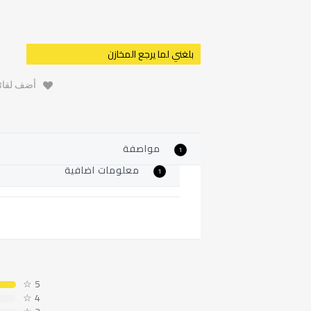
بلغني لما يرجع المخازن
أضف لقائم
مواصفة
1
معلومات اضافية
1
☆
5
☆
4