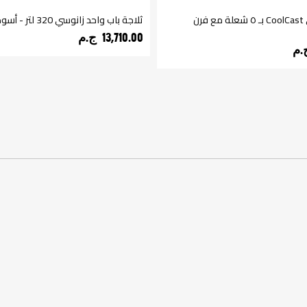
بوتجاز زانوسي CoolCast بـ ٥ شعلة مع فرن
ثلاجة باب واحد زانوسي 320 لتر - أسود
13,710.00 ج.م‏