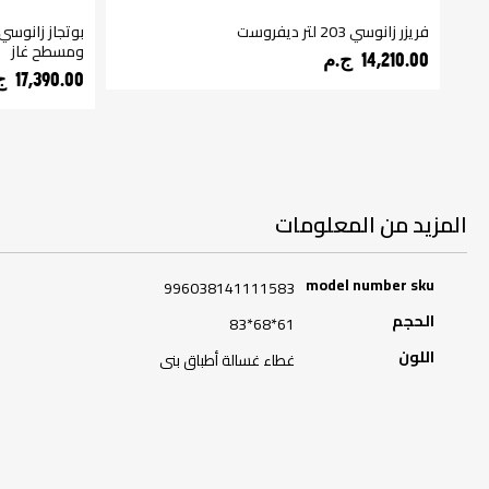
فريزر زانوسي 203 لتر ديفروست
ومسطح غاز
14,210.00 ج.م‏
17,390.00 ج.م‏
المزيد من المعلومات
المزيد
model number sku
996038141111583
من
المعلومات
الحجم
61*68*83
اللون
غطاء غسالة أطباق بنى