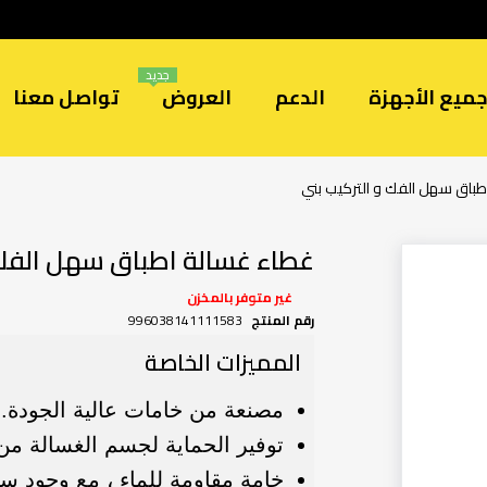
جديد
ميع الأجهزة
الدعم
العروض
تواصل معنا
طباق سهل الفك و التركيب بني
غطاء غسالة اطباق سهل الفك 
غير متوفر بالمخزن
رقم المنتج
996038141111583
المميزات الخاصة
مصنعة من خامات عالية الجودة.
توفير الحماية لجسم الغسالة من
خامة مقاومة للماء ، مع وجود س