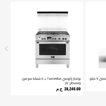
بوتجاز زانوسي TasteMax بـ ٥ شعلة مع فرن
بوتاجاز 
ومسطح غاز
690.00
28,240.00 ج.م‏