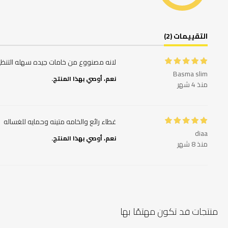
التقييمات (2)
لانه مصنووع من خامات جيده سهله التنظ
Basma slim
نعم، أوصي بهذا المنتج.
منذ 4 شهر
غطاء رائع والخامه متينه وحمايه للغساله
diaa
نعم، أوصي بهذا المنتج.
منذ 8 شهر
منتجات قد تكون مهتمًا بها