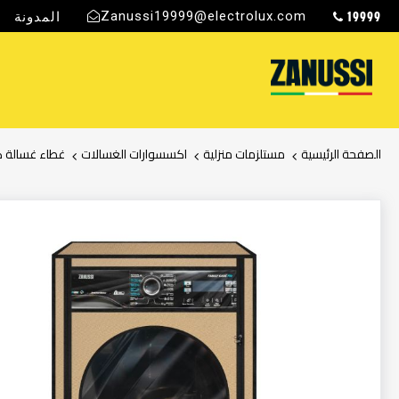
19999
Zanussi19999@electrolux.com
المدونة
ج
الصفحة الرئيسية
مستلزمات منزلية
اكسسوارات الغسالات
غطاء غسالة كليوبا
انتقل
إلى
النهاية
معرض
الصور