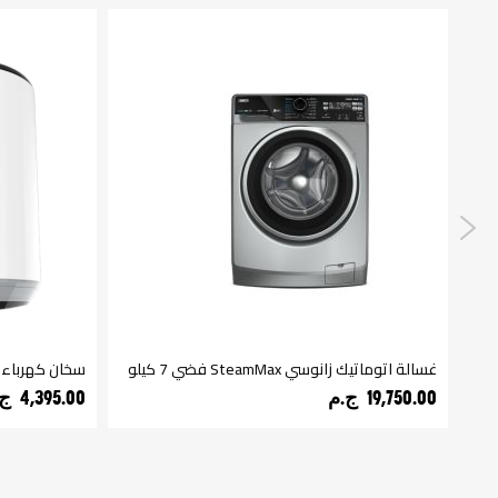
غسالة اتوماتيك زانوسي SteamMax فضي 7 كيلو
سخان كهرباء زانوسي 30 ل
19,750.00 ج.م‏
4,395.00 ج.م‏