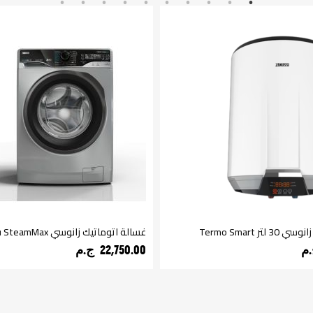
تر Termo Smart
غسالة اتوماتيك زانوسي SteamMax فضي 9 كيلو
22,750.00 ج.م‏