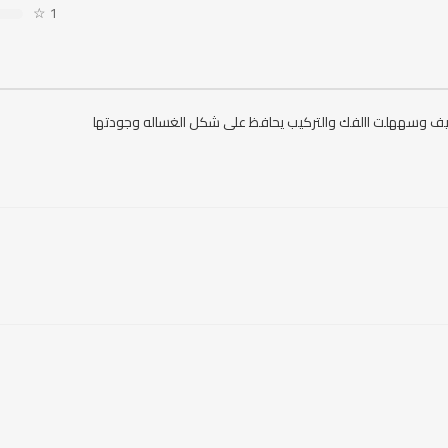
☆
1
يف وسههلت االفك والتركيب يحافظ على شكل الغساله وجودتها