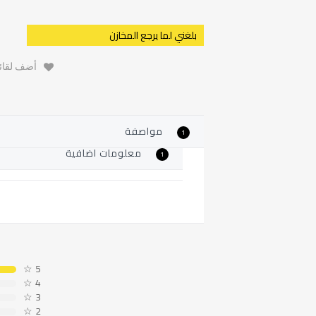
بلغني لما يرجع المخازن
أضف لقائم
مواصفة
1
معلومات اضافية
1
☆
5
☆
4
☆
3
☆
2