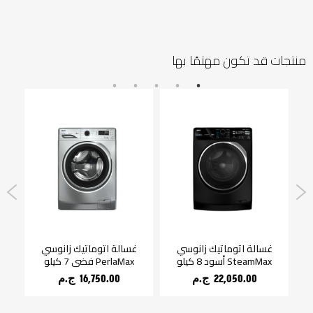
منتجات قد تكون مهتمًا بها
يل 90
غسالة اتوماتيك زانوسي
غسالة اتوماتيك زانوسي
فر
سي
SteamMax أسود 8 كيلو
PerlaMax فضي 7 كيلو
90 سم بشواية
22,050.00 ج.م‏
16,750.00 ج.م‏