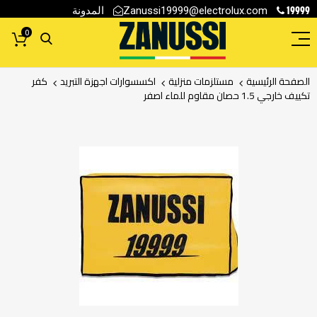
19999
المدونة
Zanussi19999@electrolux.com
0
الصفحة الرئيسية
مستلزمات منزلية
اكسسوارات اجهزة التبريد
كفر
تكييف خارجي 1.5 حصان مقاوم للماء اصفر
انتقل
إلى
النهاية
معرض
الصور