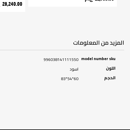
28,240.00 ج.م‏
المزيد من المعلومات
المزيد
model number sku
996038141111550
من
المعلومات
اللون
اسود
الحجم
60*54*83