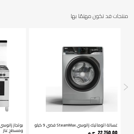
منتجات قد تكون مهتمًا بها
غسالة اتوماتيك زانوسي SteamMax فضي 9 كيلو
ومسطح غاز
22,750.00 ج.م‏