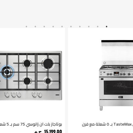
بوتجاز زانوسي TasteMax بـ ٥ شعلة مع فرن
بوتاجاز بلت ان زانوسي 75 سم بـ 5 شعلات
15,199.00 ج.م‏