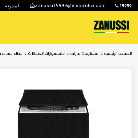
19999
Zanussi19999@electrolux.com
المدونة
ج
الصفحة الرئيسية
مستلزمات منزلية
اكسسوارات الغسالات
غطاء غسالة توب لود 12 
انتقل
إلى
النهاية
معرض
الصور