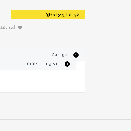
بلغني لما يرجع المخازن
أضف لقائم
مواصفة
1
معلومات اضافية
1