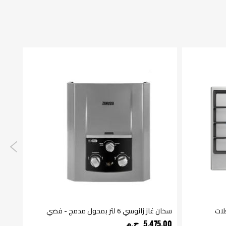
سخان غاز زانوسي 6 لتر بمحول مدمج - فضي
غسالة ات
5,475.00 ج.م‏
750.00