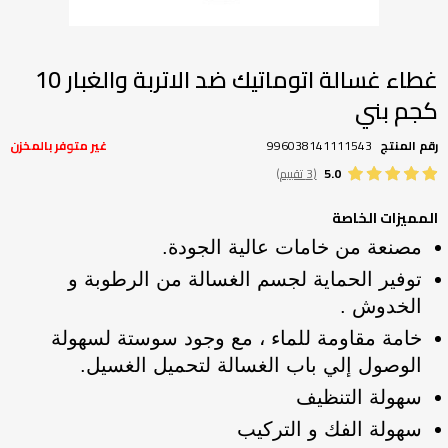
تخطي
إلى
بداية
غطاء غسالة اتوماتيك ضد الاتربة والغبار 10
معرض
كجم بني
الصور
رقم المنتج
996038141111543
غير متوفر بالمخزن
5.0
(3 تقييم)
المميزات الخاصة
مصنعة من خامات عالية الجودة.
توفير الحماية لجسم الغسالة من الرطوبة و
الخدوش .
خامة مقاومة للماء ، مع وجود سوستة لسهولة
الوصول إلي باب الغسالة لتحميل الغسيل.
سهولة التنظيف
سهولة الفك و التركيب