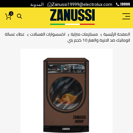
19999
المدونة
Zanussi19999@electrolux.com
0
الصفحة الرئيسية
مستلزمات منزلية
اكسسوارات الغسالات
غطاء غسالة
اتوماتيك ضد الاتربة والغبار 10 كجم بني
انتقل
إلى
النهاية
معرض
الصور