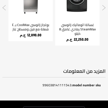
ي
غسالة اتوماتيك زانوسي
بوتجاز زانوسي CoolMax بـ ٤
غ
SteamMax رمادي غامق 8
شعلة مع فرن ومسطح غاز
كيلو
12,890.00 ج.م‏
22,250.00 ج.م‏
المزيد من المعلومات
المزيد
996038141111543
من
المعلومات