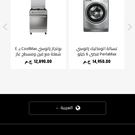
غسالة اتوماتيك زانوسي
بوتجاز زانوسي CoolMax بـ ٤
مادي غامق 8
PerlaMax فضي 6 كيلو
شعلة مع فرن ومسطح غاز
14,950.00 ج.م‏
12,890.00 ج.م‏
العربية