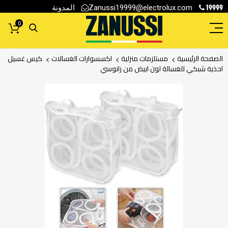
19999
المدونة
Zanussi19999@electrolux.com
0
الصفحة الرئيسية
مستلزمات منزلية
اكسسوارات الغسالات
كيس غسيل
احذية شبكي للغسالة لون ابيض من زانوسي
انتقل
إلى
النهاية
معرض
الصور