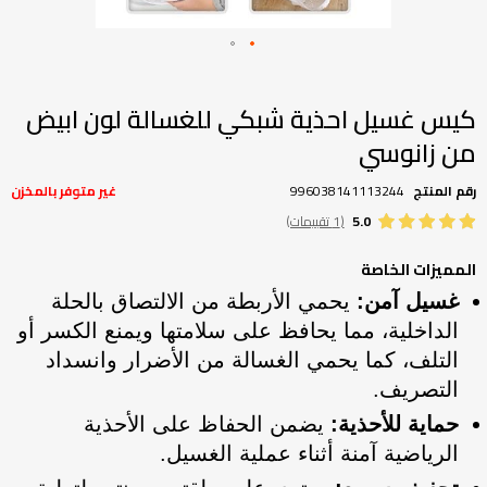
تخطي
إلى
بداية
كيس غسيل احذية شبكي للغسالة لون ابيض
معرض
من زانوسي
الصور
رقم المنتج
996038141113244
غير متوفر بالمخزن
5.0
(1 تقييمات)
المميزات الخاصة
غسيل آمن:
يحمي الأربطة من الالتصاق بالحلة
الداخلية، مما يحافظ على سلامتها ويمنع الكسر أو
التلف، كما يحمي الغسالة من الأضرار وانسداد
التصريف.
حماية للأحذية:
يضمن الحفاظ على الأحذية
الرياضية آمنة أثناء عملية الغسيل.