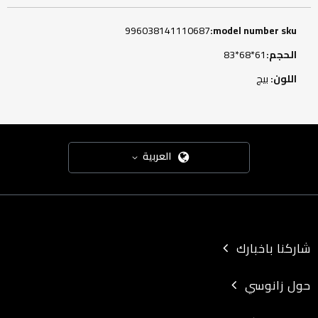
المزيد
996038141110687
من
المعلومات
61*68*83
بيج
العربية
شاركنا باخبارك
حول زانوسي