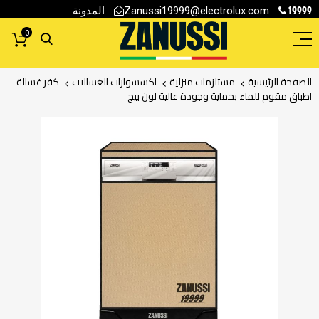
19999
المدونة
Zanussi19999@electrolux.com
0
الصفحة الرئيسية
مستلزمات منزلية
اكسسوارات الغسالات
كفر غسالة
اطباق مقوم للماء بحماية وجودة عالية لون بيج
انتقل
إلى
النهاية
معرض
الصور