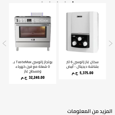
باء زانوسي 80 لتر
سخان غاز زانوسي 6 لتر
بوتجاز زانوسي TasteMax بـ
غ
بشاشة ديجيتال - أبيض
٥ شعلة مع فرن كهرباء
ومسطح غاز
5,375.00 ج.م‏
32,240.00 ج.م‏
المزيد من المعلومات