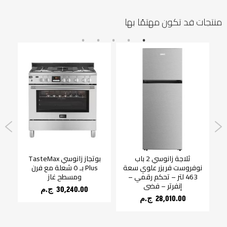
منتجات قد تكون مهتمًا بها
ثلاجة زانوسي 2 باب
بوتجاز زانوسي TasteMax
SteamMax رمادي غامق 8
نوفروست فريزر علوي سعة
Plus بـ ٥ شعلة مع فرن
463 لتر – تحكم رقمي –
ومسطح غاز
إنفرتر – فضي
30,240.00 ج.م‏
28,010.00 ج.م‏