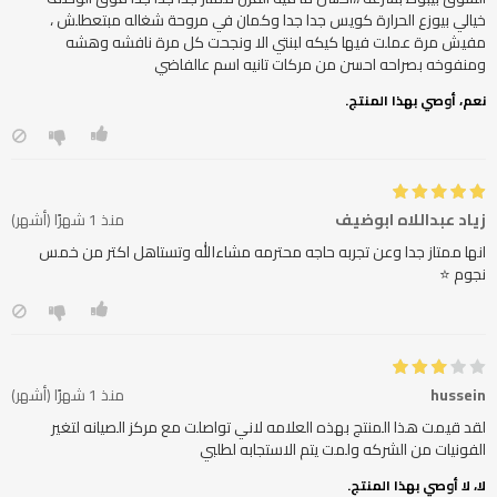
خيالي بيوزع الحرارة كويس جدا جدا وكمان في مروحة شغاله مبتعطلش ،
مفيش مرة عملت فيها كيكه لبنتي الا ونجحت كل مرة نافشه وهشه
ومنفوخه بصراحه احسن من مركات تانيه اسم عالفاضي
نعم، أوصي بهذا المنتج.
زياد عبداللاه ابوضيف
منذ 1 شهرًا (أشهر)
انها ممتاز جدا وعن تجربه حاجه محترمه مشاءالله وتستاهل اكتر من خمس
نجوم ⭐
hussein
منذ 1 شهرًا (أشهر)
لقد قيمت هذا المنتج بهذه العلامه لاني تواصلت مع مركز الصيانه لتغير
الفونيات من الشركه ولمت يتم الاستجابه لطلبي
لا، لا أوصي بهذا المنتج.