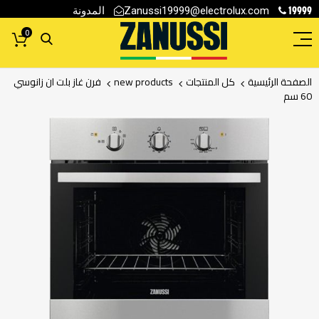
19999
المدونة
Zanussi19999@electrolux.com
0
الصفحة الرئيسية
كل المنتجات
new products
فرن غاز بلت ان زانوسي
60 سم
انتقل
إلى
النهاية
معرض
الصور