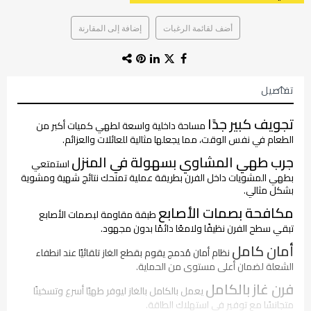
أضف لقائمة الرغبات
إضافة إلى المقارنة
تفاصيل
تجويف كبير جدًا
مساحة داخلية واسعة لطهي كميات أكبر من
الطعام في نفس الوقت، مما يجعلها مثالية للعائلات والعزائم.
جرب طهي المشاوي بسهولة في المنزل
استمتعي
بطهي المشويات داخل الفرن بطريقة عملية تمنحك نتائج شهية ومشوية
بشكل مثالي.
مكافحة بصمات الأصابع
طبقة مقاومة لبصمات الأصابع
تبقي سطح الفرن نظيفًا ولامعًا دائمًا بدون مجهود.
أمان كامل
نظام أمان مُدمج يقوم بقطع الغاز تلقائيًا عند انطفاء
الشعلة لضمان أعلى مستوى من الحماية.
فرن غاز بالكامل
يعمل بالكامل بالغاز ليوفر طهيًا أسرع وتسخينًا
متجانسًا مع توفير في استهلاك الطاقة.