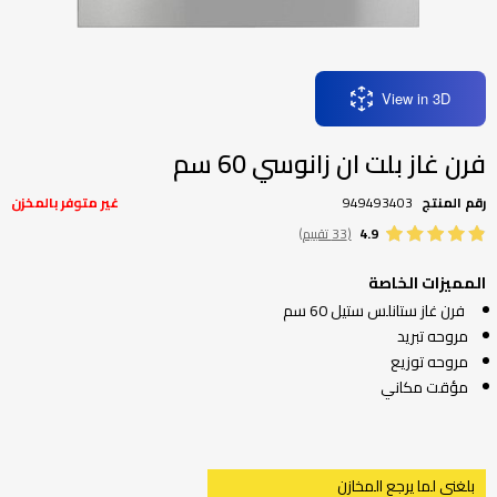
تخطي
إلى
بداية
معرض
View in 3D
الصور
فرن غاز بلت ان زانوسي 60 سم
رقم المنتج
949493403
غير متوفر بالمخزن
4.9
(33 تقييم)
المميزات الخاصة
فرن غاز ستانلس ستيل 60 سم
مروحه تبريد
مروحه توزيع
مؤقت مكاني
بلغني لما يرجع المخازن