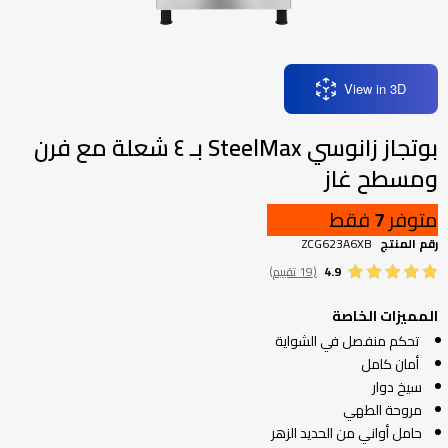
تخطي
إلى
بداية
معرض
View in 3D
الصور
بوتجاز زانوسي SteelMax بـ ٤ شعلة مع فرن
ومسطح غاز
متوفر
7
فقط
رقم المنتج
ZCG623A6XB
4.9
(19 تقييم)
المميزات الخاصة
تحكم منفصل في الشواية
أمان كامل
سيخ دوار
مروحة الطهي
حامل أواني من الحديد الزهر