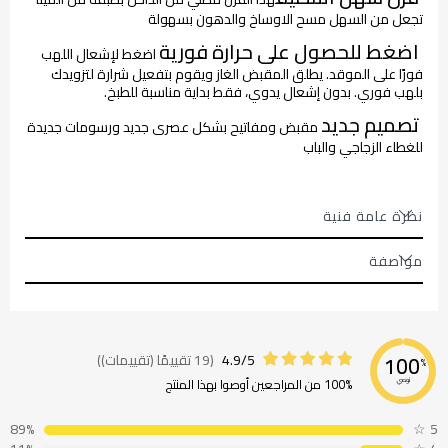
تجعل من السهل مسح الاوساخ والدهون بسهولة
اضغط للحصول على حرارة فورية
اضغط لإشعال اللهب
فورًا على الموقد. يطلق المقبض الغاز ويقوم بتفعيل شرارة لتزويدك
بلهب فوري. بدون إشعال يدوي، فقط بداية مناسبة للطبخ.
تصميم جديد
مقبض ومفاتيح بشكل عصرى جديد ورسومات جديدة
للغطاء الزجاجي والباب
نظرة عامة فنية
مواصفة
4.9/5
(19 تقييمًا (تقييمات))
100
%
100% من المراجعين أوصوا بهذا المنتج
نوصي
89%
☆
5