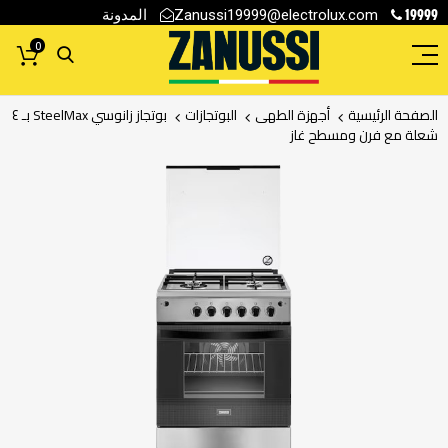
19999
المدونة
Zanussi19999@electrolux.com
0
الصفحة الرئيسية
أجهزة الطهى
البوتجازات
بوتجاز زانوسي SteelMax بـ ٤
شعلة مع فرن ومسطح غاز
انتقل
إلى
النهاية
معرض
الصور