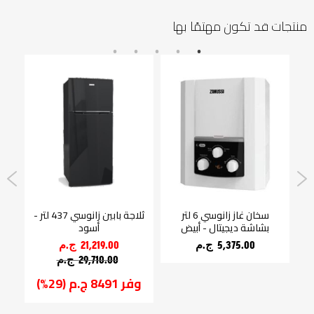
منتجات قد تكون مهتمًا بها
سخان غاز زانوسي 6 لتر
ثلاجة بابين زانوسي 437 لتر -
بشاشة ديجيتال - أبيض
أسود
5,375.00 ج.م‏
21,219.00 ج.م‏
29,710.00 ج.م‏
وفر 8491 ج.م (29%)