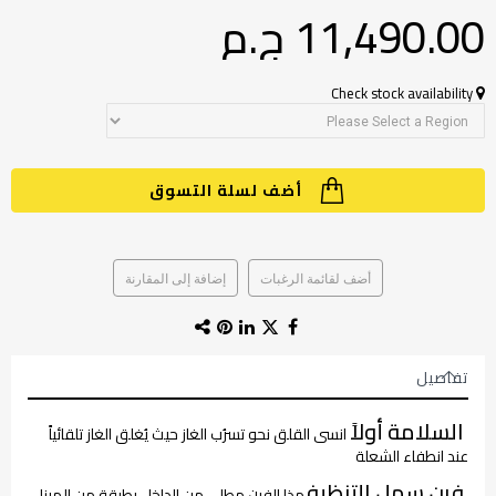
11,490.00 ج.م‏
Check stock availability
أضف لسلة التسوق
أضف لقائمة الرغبات
إضافة إلى المقارنة
تفاصيل
السلامة أولاً
انسى القلق نحو تسرُب الغاز حيث يُغلق الغاز تلقائياً
عند انطفاء الشعلة
فرن سهل التنظيف
هذا الفرن مطلي من الداخل بطبقة من المينا