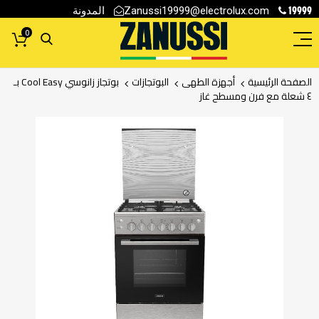
19999
المدونة
Zanussi19999@electrolux.com
0
الصفحة الرئيسية
أجهزة الطهى
البوتجازات
بوتجاز زانوسي Cool Easy بـ
٤ شعلة مع فرن ومسطح غاز
انتقل
إلى
النهاية
معرض
الصور