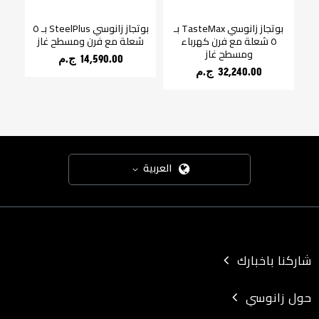
بوتجاز زانوسي TasteMax بـ
بوتجاز زانوسي SteelPlus بـ ٥
غ
SteamMax رمادي غامق 9
٥ شعلة مع فرن كهرباء
شعلة مع فرن ومسطح غاز
ومسطح غاز
14,590.00 ج.م‏
32,240.00 ج.م‏
العربية
شاركنا باخبارك
حول زانوسي