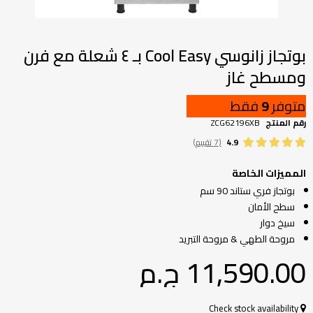
تخطي
إلى
بداية
بوتجاز زانوسي Cool Easy بـ ٤ شعلة مع فرن
معرض
ومسطح غاز
الصور
متوفر
9
فقط
رقم المنتج
ZCG62196XB
4.9
(7 تقييم)
المميزات الخاصة
بوتجاز فري ستاند 90 سم
سطح الأمان
سيخ دوار
مروحة الطهي & مروحة التبريد
11,590.00 ج.م‏
Check stock availability