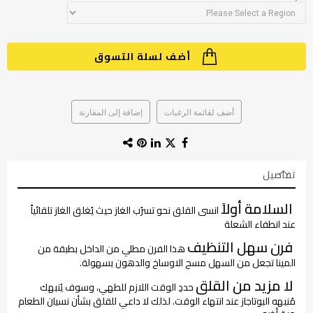
أضف لسلة التسوق
أضف لقائمة الرغبات
إضافة إلى المقارنة
تفاصيل
السلامة أولاً
انسى القلق نحو تسرُب الغاز حيث يُغلق الغاز تلقائياً
عند انطفاء الشعلة
فرن سهل التنظيف
هذا الفرن مطلي من الداخل بطبقة من
المينا تجعل من السهل مسح الاوساخ والدهون بسهولة.
لا مزيد من القلق
حددِ الوقت اللازم للطهي، وسوف يُنبهك
مُنبهه البوتاجاز عند انتهاء الوقت. لذلك لا داعي للقلق بشأن نسيان الطعام