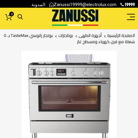
19999
المدونة
Zanussi19999@electrolux.com
0
الصفحة الرئيسية
أجهزة الطهى
بوتاجازات
بوتجاز زانوسي TasteMax بـ ٥
شعلة مع فرن كهرباء ومسطح غاز
انتقل
إلى
النهاية
معرض
الصور