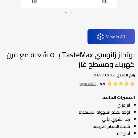
تخطي
إلى
بداية
معرض
View in 3D
الصور
بوتجاز زانوسي TasteMax بـ ٥ شعلة مع فرن
كهرباء ومسطح غاز
رقم المنتج
ZCG97326XA
4.9
(4802 تقييم)
المميزات الخاصة
اير فراي
لوحة تحكم لسهولة الاستخدام
رف الشوي الألي
شبكة السطح العريضة
آمان تام