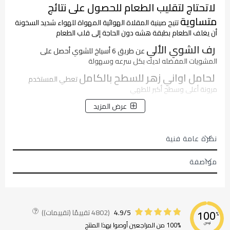
لاتحتاج لتقليب الطعام للحصول على نتائج
متساوية
تتيح صينية المقلاة الهوائية المهواة للهواء شديد السخونة
أن يغلف الطعام بطبقة هشه دون الحاجة إلى قلب الطعام
رف الشوي الألي
عن طريق 6 أسياخ للشوي أحصل على
المشويات المفضله لديك بكل سرعه وسهولة
لحامل اواني زهر للسطح بالكامل
تعطي المستخدم
مرونة أعلى وسطح أكبر للطهي
عرض المزيد
نظرة عامة فنية
مواصفة
4.9/5
(4802 تقييمًا (تقييمات))
100
%
100% من المراجعين أوصوا بهذا المنتج
نوصي