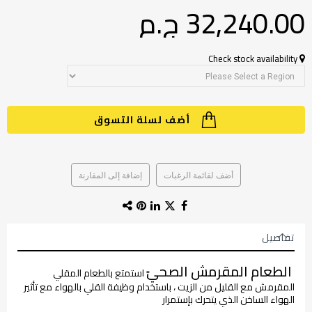
32,240.00 ج.م‏
Check stock availability
أضف لسلة التسوق
أضف لقائمة الرغبات
إضافة إلى المقارنة
تفاصيل
الطعام المقرمش الصحيً
استمتع بالطعام المقلي
المقرمش مع القليل من الزيت ، باستخدام وظيفة القلي بالهواء مع تأثير
الهواء الساخن الذي يتحرك بإستمرار