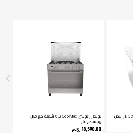
بوتجاز زانوسي CoolMax بـ ٥ شعلة مع فرن
ومسطح غاز
لتر 
18,590.00 ج.م‏
210.00