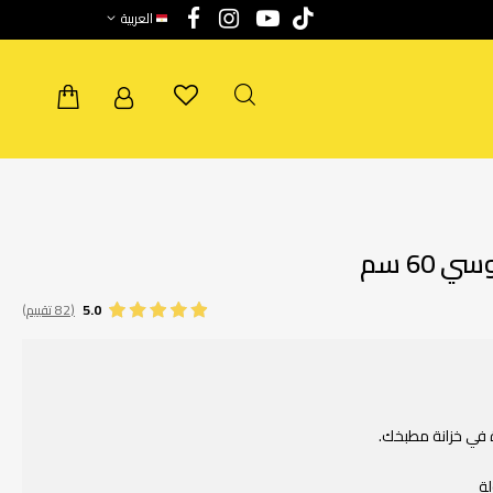
العربية
60 سم
5.0
(82 تقييم)
 في خزانة مطبخك.
لة