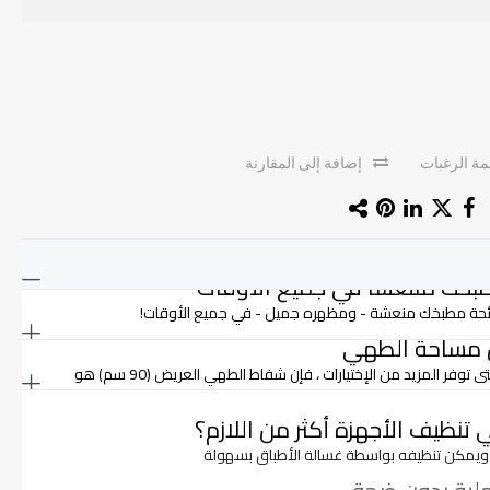
ة الرغبات
إضافة إلى المقارنة
بخك منتعشًا في جميع الأوقات
رائحة مطبخك منعشة - ومظهره جميل - في جميع الأوقات!
من مساحة الطهي
لأولئك الذين يستمتعون بمساحة طهي كبيرة التى توفر المزيد من الإختيارات ، فإن شفاط الطهي العريض (90 سم) هو
 تنظيف الأجهزة أكثر من اللازم؟
نة ويمكن تنظيفه بواسطة غسالة الأطباق بسهولة