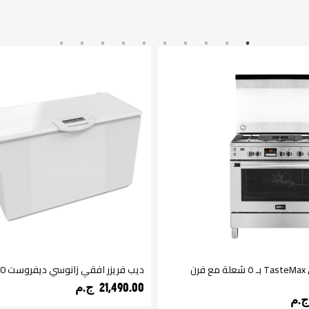
بوتجاز زانوسي TasteMax بـ ٥ شعلة مع فرن
ديب فريزر افقي زانوسي ديفروست 500 لتر ابيض
21,490.00 ج.م‏