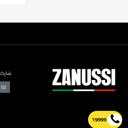
شاركنا
سجل
في
نشرتنا
البريدية
19999