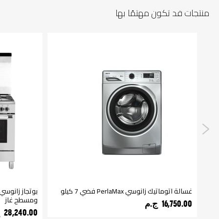
منتجات قد تكون مهتمًا بها
غسالة اتوماتيك زانوسي PerlaMax رمادي غامق 8
غسالة اتوماتيك زانوسي PerlaMax فضي 7 كيلو
ومسطح غاز
16,750.00 ج.م‏
28,240.00 ج.م‏