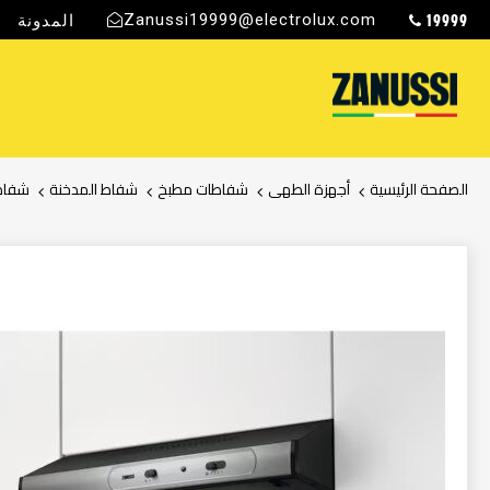
19999
Zanussi19999@electrolux.com
المدونة
ج
الصفحة الرئيسية
أجهزة الطهى
شفاطات مطبخ
شفاط المدخنة
شفاط 
انتقل
إلى
النهاية
معرض
الصور