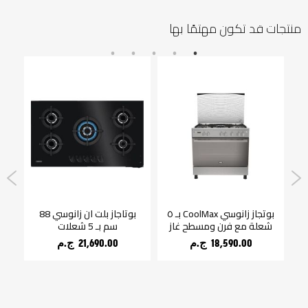
منتجات قد تكون مهتمًا بها
باء زانوسي 50 لتر
بوتجاز زانوسي CoolMax بـ ٥
بوتاجاز بلت ان زانوسي 88
شعلة مع فرن ومسطح غاز
سم بـ 5 شعلات
شع
18,590.00 ج.م‏
21,690.00 ج.م‏