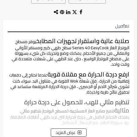
تفاصيل
صلابة عالية واستقرار تجهيزات المطابخ
يوفر مسطح
البوتجاز الغاز Series 40 EasyCook سطح طهي كبير ومستقر للأواني
والمقالي من جميع الأحجام. يمكنك وضع وتحريك كل شيء بسهولة
على مصطح البوتجاز الواسع ، حتى عند الطهي على شعلات متعددة في
وقت واحد.
ارفع درجة الحرارة مع مقلاة قوية
عندما تحتاج إلى دفعات
إضافية من الحرارة ، فإن شعلة Wok القوية في متناول اليد. سواء كنت
تشوي شرائح اللحم أو الجمبرى ، فإن درجة الحرارة المرتفعة ستساعد في
تحقيق نتائج طرية ولذيذة.
تنظيم مثالي للهب، للحصول على درجة حرارة
مثالية
تتميز صنابير الغاز المستجيبة لمسطح البوتجاز بتنظيم مثالي.
يمنحك التحكم الكامل في درجة الحرارة التي تريد طهي أطباقك المفضلة
بها. سهولة الطبخ، مع الإشعال المتكامل
أمان الغاز البلت ان
عرض المزيد