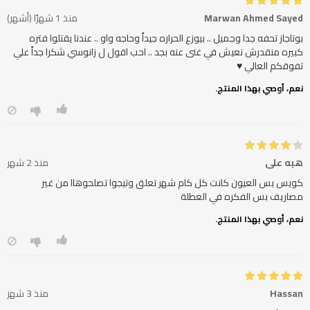
Marwan Ahmed Sayed
منذ 1 شهرًا (أشهر)
بوتاجاز تحفه جدا وجميل .. بيوزع الحراره جيداً وحاجه واو .. عندنا يقتلوا فتره
كبيره منقدرش نعيش في غنى عنه بجد .. احب اقول ل زانوسي شكرا جداً علي
تفوقكم العالي ♥️
نعم، أوصي بهذا المنتج.
هبه علي
منذ 2 شهر
كويس بس العيون كانت كل كام شهر تعلق وتيجوا تصلحوهاا من غير
مصاريف بس الفكره في العطلة
نعم، أوصي بهذا المنتج.
Hassan
منذ 3 شهر