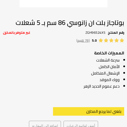
تخطي
إلى
بداية
بوتاجاز بلت ان زانوسي 86 سم بـ 5 شعلات
معرض
الصور
رقم المنتج
ZGH96524XS
غير متوفر بالمخزن
5.0
(78 تقييم)
المميزات الخاصة
سرعة الشعلات
الأمان الكامل
الإشعال المتكامل
ووك الموقد
دعم عموم الحديد الزهر
بلغني لما يرجع المخازن
أضف لقائمة الرغبات
إضافة إلى المقارنة