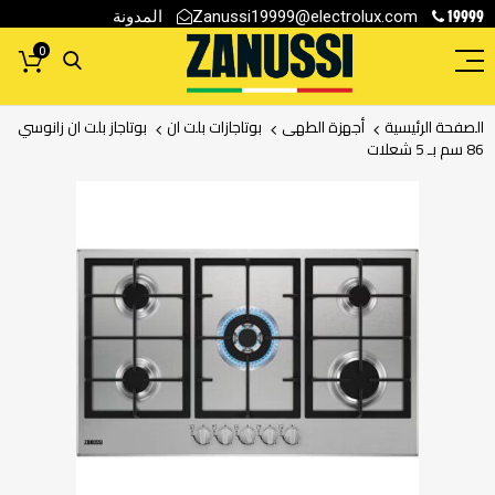
19999
المدونة
Zanussi19999@electrolux.com
0
الصفحة الرئيسية
أجهزة الطهى
بوتاجازات بلت ان
بوتاجاز بلت ان زانوسي
86 سم بـ 5 شعلات
انتقل
إلى
النهاية
معرض
الصور